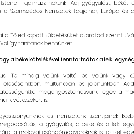
 Istene! Irgalmazz nekünk! Adj gyógyulást, békét 
 a Szomszédos Nemzetek tagjainak, Európa és a 
 a Tőled kapott küldetésüket akaratod szerint kívánjá
aival így tanítanak bennünket:
hogy a béke kötelékével fenntartsátok a lelki egysé
ztus, Te mindig velünk voltál és velünk vagy kü
 eleséseinkben, múltunkban és jelenünkben. Add
jtatosságunkkal megengesztelhessünk Téged a mag
nünk vétkezőkért is. 
yasszonyunknak és nemzetünk szentjeinek közben
gbocsátás, a gyógyulás, a béke és a lelki egys
ra, a moldvai csángómagyaroknak is, akikkel együtt