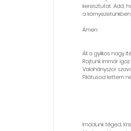
keresztutat. Add, 
a környezetünkben,
Ámen.
Áll a gyilkos nagy íté
Rajtunk immár igaz
Valahányszor szav
Pilátusod lettem n
Imádunk téged, Kris