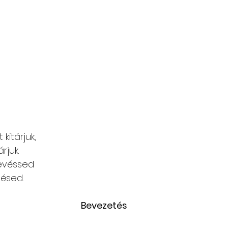
 kitárjuk,
rjuk.
levéssed
ésed.
Bevezetés