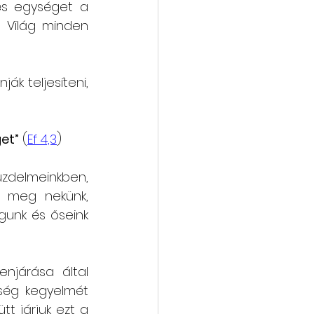
és egységet a 
Világ minden 
k teljesíteni, 
get”
 (
Ef 4,3
) 
zdelmeinkben, 
 meg nekünk, 
unk és őseink 
járása által 
ég kegyelmét 
 járjuk ezt a 