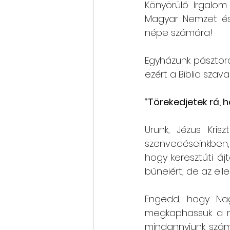
Könyörülő Irgalom
Magyar Nemzet és
népe számára! 
Egyházunk pásztorai
ezért a Biblia szav
”Törekedjetek rá, 
Urunk, Jézus Kris
szenvedéseinkben,
hogy keresztúti á
bűneiért, de az elle
Engedd, hogy Nag
megkaphassuk a me
mindannyiunk számá