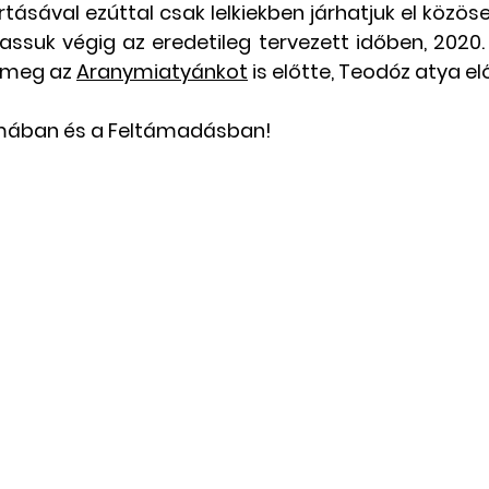
ásával ezúttal csak lelkiekben járhatjuk el közösen
ssuk végig az eredetileg tervezett időben, 2020. á
Csángó témájú könyv, videó
Utazások Mold
 meg az 
Aranymiatyánkot
 is előtte, Teodóz atya e
almában és a Feltámadásban!
Keresztszülő-portré
Várjuk történeteiket!