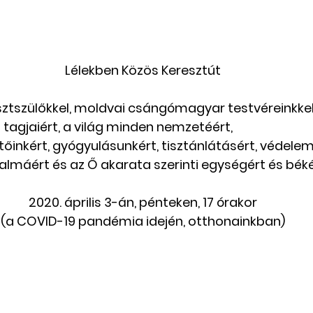
Lélekben Közös Keresztút
sztszülőkkel, moldvai csángómagyar testvéreinkkel
ezetőinkért, gyógyulásunkért, tisztánlátásért, védelem
galmáért és az Ő akarata szerinti egységért és béké
2020. április 3-án, pénteken, 17 órakor
(a COVID-19 pandémia idején, otthonainkban)