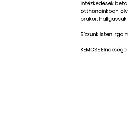
intézkedések betart
otthonainkban olva
Rólunk szól: cikkek, videók
órakor. Hallgassuk
Bízzunk Isten irg
Oktatás, továbbképzés
KEMCSE Elnöksége