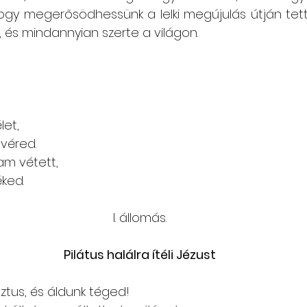
hogy megerősödhessünk a lelki megújulás útján tett
 és mindannyian szerte a világon. 
let,
 véred.
am vétett,
éked.
I. állomás.
Pilátus halálra ítéli Jézust
ztus, és áldunk téged!