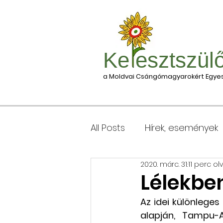
Ke esztszül
a Moldvai Csángómagyarokért Egyes
All Posts
Hírek, események
2020. márc. 31.
11 perc ol
Csomagleadás, érkezése
Lélekbe
Az idei különleges
Keresztgyerekek levélcím
alapján, Tampu-A