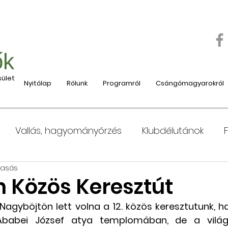
ők
ület
Nyitólap
Rólunk
Programról
Csángómagyarokról
Vallás, hagyományőrzés
Klubdélutánok
vasás
 Moldvába
Moldvai iskolák, tanárok bemutatása
n Közös Keresztút
 Nagyböjtön lett volna a 12. közös keresztutunk, 
e
Nyaralás, táboroztatás
Szociális és jótéko
babei József atya templomában, de a világjá