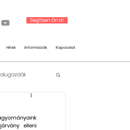
Segítsen Ön is!
Hírek
Információk
Kapcsolat
Falugazdák
hagyományaink 
nysági munka
rvány elleni 