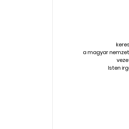
kere
 a magyar nemzet tagjaiért, a világ minden nemzetéért,                                                            
        v
Isten ir