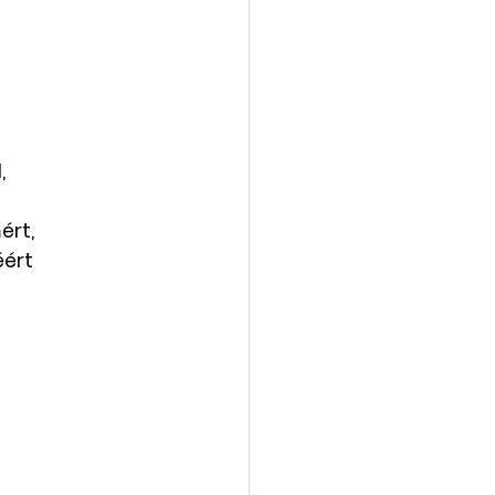
,
ért, 
ért 