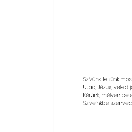
Szívünk, lelkünk most
Utad, Jézus, veled já
Kérünk, mélyen be
Szíveinkbe szenved