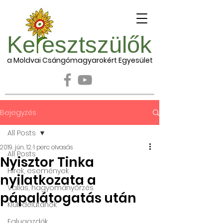
Ke esztszülők
a Moldvai Csángómagyarokért Egyesület
Bejegyzés
All Posts
2019. jún. 12.
1 perc olvasás
All Posts
Nyisztor Tinka
Hírek, események
nyilatkozata a
Vallás, hagyományőrzés
pápalátogatás után
Klubdélutánok
Falugazdák