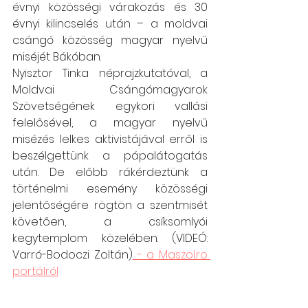
évnyi közösségi várakozás és 30 
évnyi kilincselés után – a moldvai 
csángó közösség magyar nyelvű 
miséjét Bákóban.
Nyisztor Tinka néprajzkutatóval, a 
Moldvai Csángómagyarok 
Szövetségének egykori vallási 
felelősével, a magyar nyelvű 
misézés lelkes aktivistájával erről is 
beszélgettünk a pápalátogatás 
után. De előbb rákérdeztünk a 
történelmi esemény közösségi 
jelentőségére rögtön a szentmisét 
követően, a csíksomlyói 
kegytemplom közelében. (VIDEÓ: 
Varró-Bodoczi Zoltán)
 - a Maszol.ro 
portálról