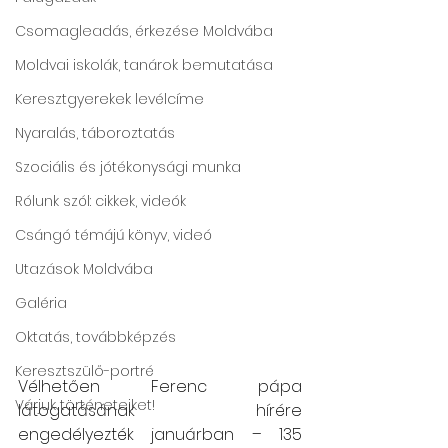
Csomagleadás, érkezése Moldvába
Moldvai iskolák, tanárok bemutatása
Keresztgyerekek levélcíme
Nyaralás, táboroztatás
Szociális és jótékonysági munka
Rólunk szól: cikkek, videók
Csángó témájú könyv, videó
Utazások Moldvába
Galéria
Oktatás, továbbképzés
Keresztszülő-portré
Vélhetően Ferenc pápa 
Várjuk történeteiket!
látogatásának hírére 
engedélyezték januárban – 135 