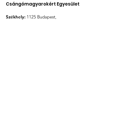
Csángómagyarokért Egyesület
Székhely:
1125 Budapest,
Virányos út 16.
roda@keresztszulok.hu
Email
: i
Telefon
:
+36 30 279 2688
Nyilvántartási szám:
12537
Iratkozzon fel hírlevélünkre
Megismertem és elfogadom az