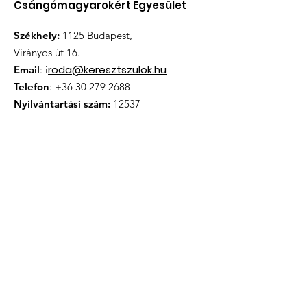
Csángómagyarokért Egyesület
Székhely:
1125 Budapest,
Virányos út 16.
roda@keresztszulok.hu
Email
: i
Telefon
:
+36 30 279 2688
Nyilvántartási szám:
12537
Iratkozzon fel hírlevélünkre
Megismertem és elfogadom az
Adatkezelési tájékoztatóban