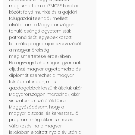
megismertem a KEMCSE keretei
között folyó munkát és a gajdári
falugazdai teendők mellett
elvállaltam a Magyarországon
tanuló csángó egyetemisták
patronálását, egyebek között
kulturális programjaik szervezését
a magyar örökség
megismertetése érdekében.
Ha egy-egy tehetséges gyermek
eljuthat magyar egyetemekre és
diplomát szerezhet a magyar
felsőoktatásban, mi is
gazdagabbak leszünk általuk akár
Magyarországon maradnak, akár
visszatérnek szülőföldjükre.
Meggyőződésem, hogy a
magyar oktatási és keresztszülő
program még akkor is sikeres
vállalkozás, ha a magyar
iskolában eltöltött nyolc év után a