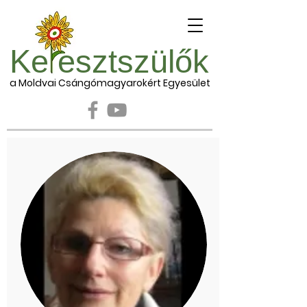
Ke esztszülők
a Moldvai Csángómagyarokért Egyesület