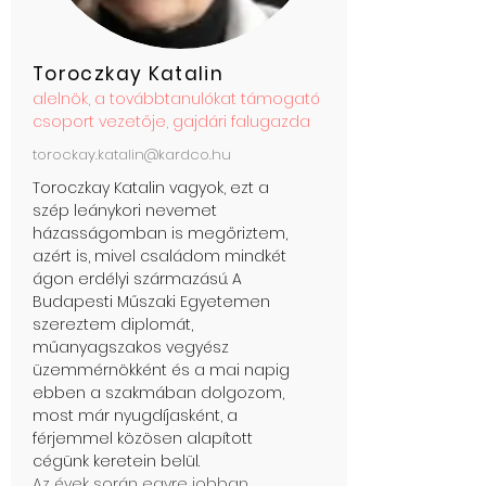
Toroczkay Katalin
alelnök, a továbbtanulókat támogató
csoport vezetője,
gajdári falugazda
torockay.katalin@kardco.hu
Toroczkay Katalin vagyok, ezt a
szép leánykori nevemet
házasságomban is megőriztem,
azért is, mivel családom mindkét
ágon erdélyi származású. A
Budapesti Műszaki Egyetemen
szereztem diplomát,
műanyagszakos vegyész
üzemmérnökként és a mai napig
ebben a szakmában dolgozom,
most már nyugdíjasként, a
férjemmel közösen alapított
cégünk keretein belül.
Az évek során egyre jobban