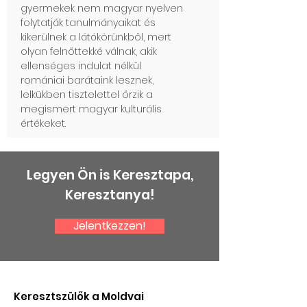
gyermekek nem magyar nyelven
folytatják tanulmányaikat és
kikerülnek a látókörünkből, mert
olyan felnőttekké válnak, akik
ellenséges indulat nélkül
romániai barátaink lesznek,
lelkükben tisztelettel őrzik a
megismert magyar kulturális
értékeket.
Legyen Ön is Keresztapa,
Keresztanya!
Jelentkezzen!
Keresztszülők a Moldvai