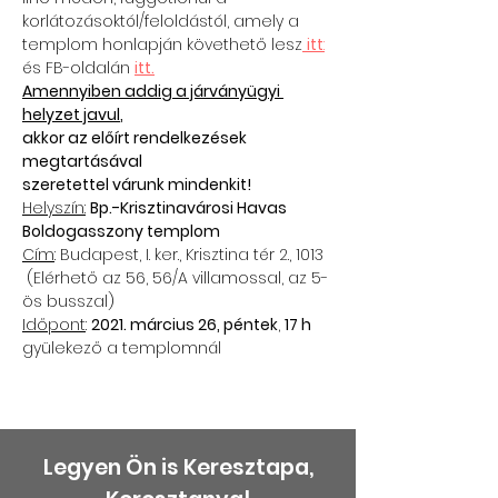
korlátozásoktól/feloldástól, amely a 
templom honlapján követhető lesz
itt
:
és FB-oldalán 
itt.
Amennyiben addig a járványügyi 
helyzet javul
, 

akkor az előírt rendelkezések 
megtartásával

szeretettel várunk mindenkit!
Helyszín:
Bp.-Krisztinavárosi Havas 
Cím
: Budapest, I. ker., Krisztina tér 2., 1013 

 (Elérhető az 56, 56/A villamossal, az 5-
ös busszal)
Időpont
: 
2021. március 26, péntek
, 
17 h
gyülekező a templomnál
Legyen Ön is Keresztapa,