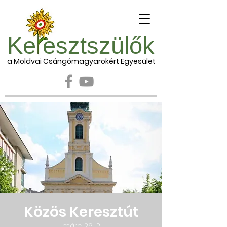
Ke esztszülők
a Moldvai Csángómagyarokért Egyesület
Közös Keresztút
márc. 26., P