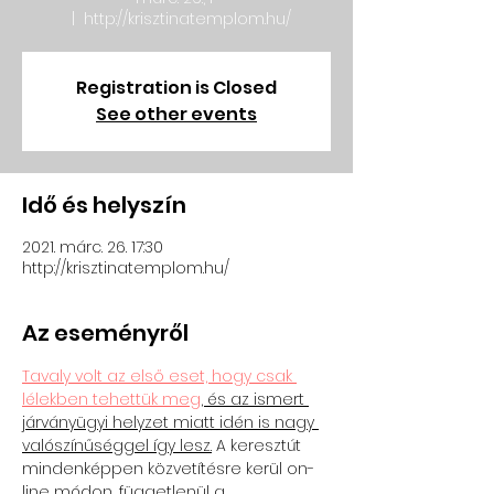
  |  
http://krisztinatemplom.hu/
Registration is Closed
See other events
Idő és helyszín
2021. márc. 26. 17:30
http://krisztinatemplom.hu/
Az eseményről
Tavaly volt az első eset, hogy csak 
lélekben tehettük meg
, és az ismert 
járványügyi helyzet miatt idén is nagy 
valószínűséggel így lesz.
 A keresztút 
mindenképpen közvetítésre kerül on-
line módon, függetlenül a 