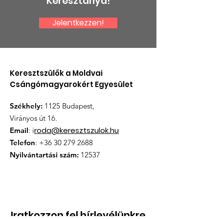
Keresztanya!
Jelentkezzen!
Keresztszülők a Moldvai
Csángómagyarokért Egyesület
Székhely:
1125 Budapest,
Virányos út 16.
roda@keresztszulok.hu
Email
: i
Telefon
:
+36 30 279 2688
Nyilvántartási szám:
12537
Iratkozzon fel hírlevélünkre