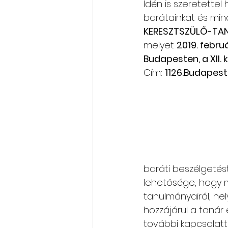
Idén is szeretettel 
barátainkat és mi
Rólunk szól: cikkek, videók
KERESZTSZÜLŐ-TA
melyet 
2019. febru
Budapesten, a XII.
Oktatás, továbbképzés
Cím: 
1126.Budapest
baráti beszélgetés
lehetősége, hogy 
tanulmányairól, hel
hozzájárul a tanár 
további kapcsolatt