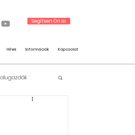
Segítsen Ön is!
Hírek
Információk
Kapcsolat
Falugazdák
nysági munka