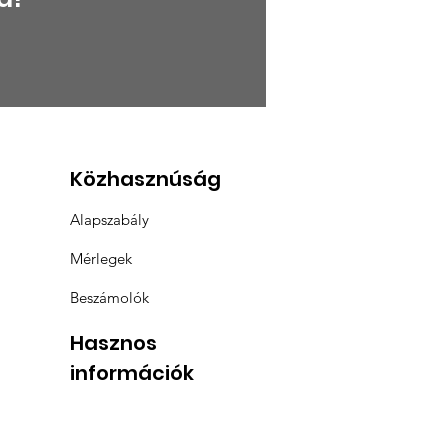
tulálunk a
üntetetteknek
Közhasznúság
Alapszabály
Mérlegek
Beszámolók
Hasznos
információk