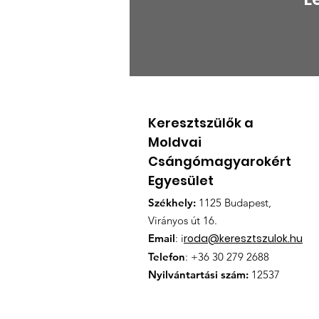
BESZÁMOLÓ A KEMCSE
ÉVES RENDES
KÖZGYÜLÉSÉRŐL
Keresztszülők a
Moldvai
Csángómagyarokért
Egyesület
Székhely:
1125 Budapest,
Virányos út 16.
Email
: i
roda@keresztszulok.hu
Telefon
: +36 30 279 2688
Nyilvántartási szám:
12537