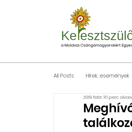
Ke esztszül
a Moldvai Csángómagyarokért Egyes
All Posts
Hírek, események
2019. febr. 11.
1 perc olvas
Csomagleadás, érkezése
Meghívó
találko
Keresztgyerekek levélcím