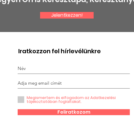
Jelentkezzen!
Halász Péterre
Gra
emlékezünk
kit
Iratkozzon fel hírlevélünkre
Megismertem és elfogadom az Adatkezelési
tájékoztatóban foglaltakat.
Feliratkozom