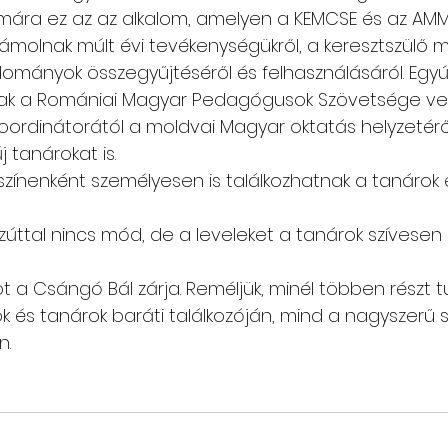
ámára ez az az alkalom, amelyen a KEMCSE és az AM
számolnak múlt évi tevékenységükről, a keresztszülő
ományok összegyűjtéséről és felhasználásáról. Egyút
nak a Romániai Magyar Pedagógusok Szövetsége veze
oordinátorától a moldvai Magyar oktatás helyzetéről
 tanárokat is.
színenként személyesen is találkozhatnak a tanárok 
tal nincs mód, de a leveleket a tanárok szívesen el
 a Csángó Bál zárja. Reméljük, minél többen részt t
k és tanárok baráti találkozóján, mind a nagyszerű 
n.