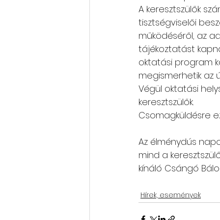
A keresztszülők sz
tisztségviselői be
működéséről, az ad
tájékoztatást kap
oktatási program k
megismerhetik az új
Végül oktatási hely
keresztszülők.
Csomagküldésre ezút
Az élménydús napot
mind a keresztszülő
kínáló Csángó Bálo
Hírek, események