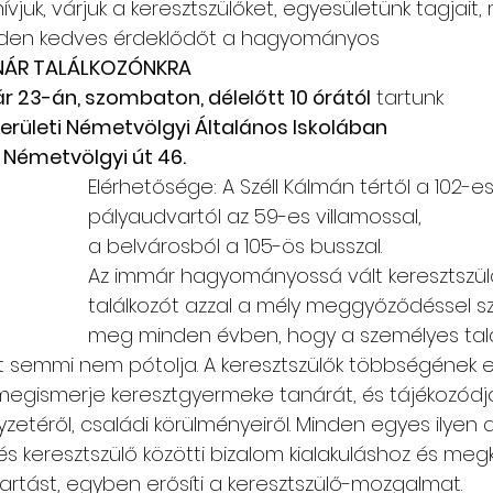
hívjuk, várjuk a keresztszülőket, egyesületünk tagjait,
nden kedves érdeklődőt a hagyományos
Csángó témájú könyv, videó
Utazások Mold
NÁR TALÁLKOZÓNKRA
ár 23-án, szombaton, délelőtt 10 órától
 tartunk
 kerületi Németvölgyi Általános Iskolában
Keresztszülő-portré
Várjuk történeteiket!
 Németvölgyi út 46.
Elérhetősége: A Széll Kálmán tértől a 102-es
pályaudvartól az 59-es villamossal,
a belvárosból a 105-ös busszal.
Az immár hagyományossá vált keresztszül
találkozót azzal a mély meggyőződéssel s
meg minden évben, hogy a személyes talá
t semmi nem pótolja. A keresztszülők többségének e
megismerje keresztgyermeke tanárát, és tájékozódj
yzetéről, családi körülményeiről. Minden egyes ilyen 
és keresztszülő közötti bizalom kialakuláshoz és megk
artást, egyben erősíti a keresztszülő-mozgalmat.