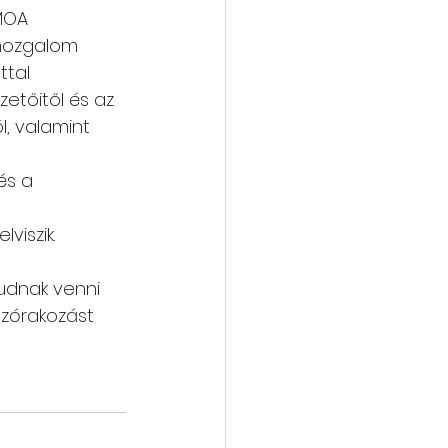
MOA 
 mozgalom 
tal 
tőitől és az 
, valamint 
és a 
viszik.
udnak venni 
szórakozást 