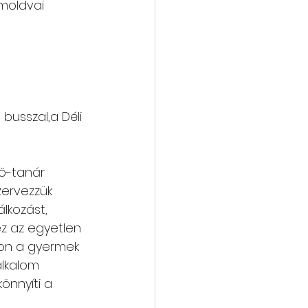
 moldvai 
vába
Galéria
 busszal,a Déli 
ő-tanár 
zervezzük 
lkozást, 
z az egyetlen 
on a gyermek 
alkalom 
önnyíti a 