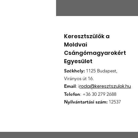
Karácsonyi
csomaggyűjtés
november 30-ig
Keresztszülők a
Moldvai
Csángómagyarokért
Egyesület
Székhely:
1125 Budapest,
Virányos út 16.
Email
: i
roda@keresztszulok.hu
Telefon
: +36 30 279 2688
Nyilvántartási szám:
12537