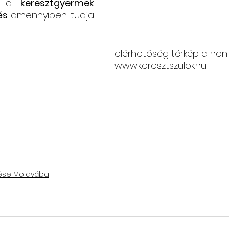
á a
 keresztgyermek 
és 
amennyiben tudja
elérhetőség térkép a hon
www.keresztszulok.hu
ése Moldvába