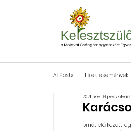
Ke esztszül
a Moldvai Csángómagyarokért Egyes
All Posts
Hírek, események
2021. nov. 9.
1 perc olvas
Csomagleadás, érkezése
Karácso
Keresztgyerekek levélcím
Ismét elérkezett e