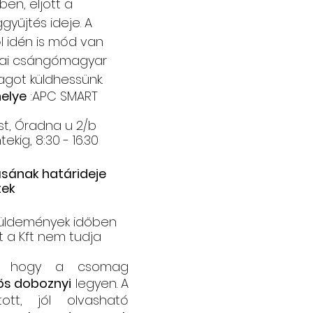
en, eljött a 
yűjtés ideje. A 
Csángó témájú könyv, videó
Utazások Mold
l idén is mód van 
vai csángómagyar 
got küldhessünk.
Keresztszülő-portré
Várjuk történeteiket!
elye
 :APC SMART 
t, Óradna u 2/b 
ekig, 8:30 - 16.30
ának határideje 
tek
küldemények időben 
át a Kft nem tudja 
t, hogy a csomag 
ős doboznyi
 legyen. A 
ott, jól olvasható 