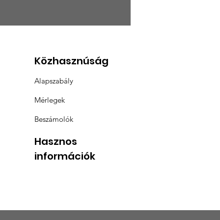
SEK ÉS VÁLTOZÁSOK A
ÁCSONYI
MAGGYŰJTÉSBEN
Közhasznúság
Alapszabály
Mérlegek
Beszámolók
Hasznos
információk