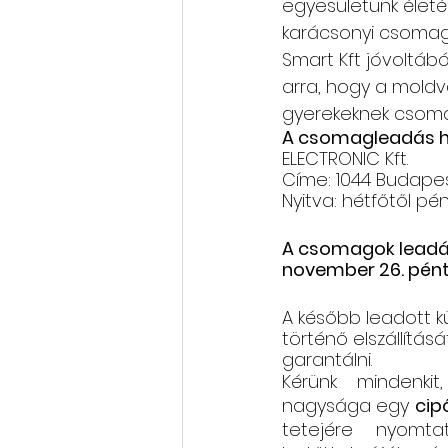
egyesületünk életéb
karácsonyi csomagg
Rólunk szól: cikkek, videók
Smart Kft jóvoltábó
arra, hogy a mold
gyerekeknek csoma
Oktatás, továbbképzés
A csomagleadás h
ELECTRONIC Kft.
Címe: 1044 Budapes
Nyitva: hétfőtől pént
A csomagok leadás
november 26. pén
A később leadott 
történő elszállítás
garantálni.
Kérünk mindenki
nagysága egy 
cip
tetejére nyomtat