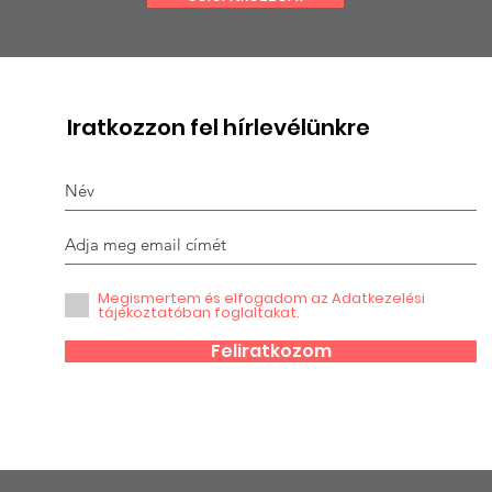
15 ÉVE NEM SZAKADT MEG
KÉRÉ
A KARÁCSONYI
KAR
CSOMAGLÁNC
CSO
Iratkozzon fel hírlevélünkre
Megismertem és elfogadom az Adatkezelési
tájékoztatóban foglaltakat.
Feliratkozom