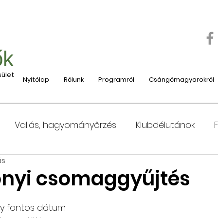
ők
ület
Nyitólap
Rólunk
Programról
Csángómagyarokról
Vallás, hagyományőrzés
Klubdélutánok
ás
 Moldvába
Moldvai iskolák, tanárok bemutatása
nyi csomaggyűjtés
e
Nyaralás, táboroztatás
Szociális és jótéko
gy fontos dátum 