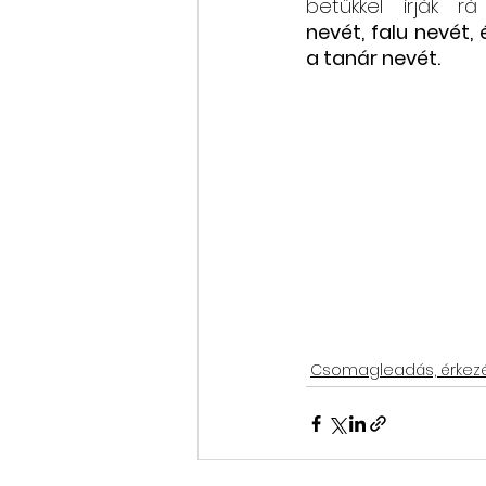
betűkkel írják r
nevét, falu nevét, 
a tanár nevét.
Csomagleadás, érkez