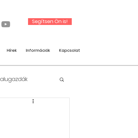
Segítsen Ön is!
Hírek
Információk
Kapcsolat
Falugazdák
nysági munka