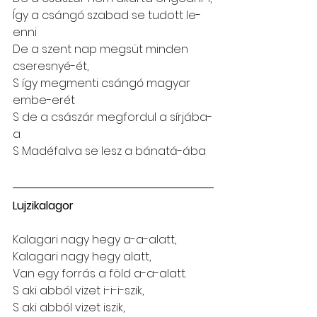
Így a csángó szabad se tudott le-
enni
De a szent nap megsüt minden 
cseresnyé-ét,
S így megmenti csángó magyar 
embe-erét
S de a császár megfordul a sírjába-
a
S Madéfalva se lesz a bánatá-ába
Lujzikalagor
Kalagari nagy hegy a-a-alatt,
Kalagari nagy hegy alatt,
Van egy forrás a föld a-a-alatt.
S aki abból vizet i-i-i-szik,
S aki abból vizet iszik,