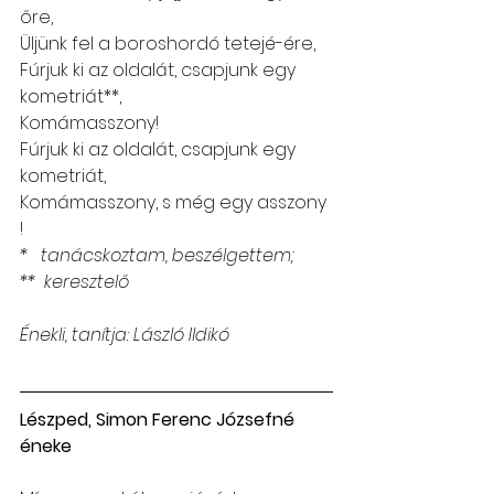
őre,
Üljünk fel a boroshordó tetejé-ére,
Fúrjuk ki az oldalát, csapjunk egy 
kometriát**, 
Komámasszony!
Fúrjuk ki az oldalát, csapjunk egy 
kometriát,
Komámasszony, s még egy asszony 
! 
*   tanácskoztam, beszélgettem;
**  keresztelő
Énekli, tanítja: László Ildikó
Lészped, Simon Ferenc Józsefné 
éneke