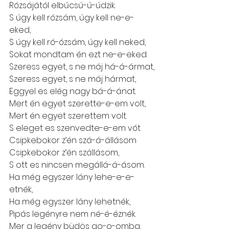
Rózsájától elbúcsú-ú-údzik.
S úgy kell rózsám, úgy kell ne-e-
eked,
S úgy kell ró-ózsám, úgy kell neked,
Sokat mondtam én ezt ne-e-eked.
Szeress egyet, s ne máj há-á-ármat,
Szeress egyet, s ne máj hármat,
Eggyel es elég nagy bá-á-ánat.
Mert én egyet szerette-e-em volt,
Mert én egyet szerettem volt.
S eleget es szenvedte-e-em vót
Csipkebokor z’én szá-á-állásom
Csipkebokor z’én szállásom,
S ott es nincsen megállá-á-ásom.
Ha még egyszer lány lehe-e-e-
etnék,
Ha még egyszer lány lehetnék,
Pipás legényre nem né-é-éznék.
Mer a legény büdös go-o-omba,