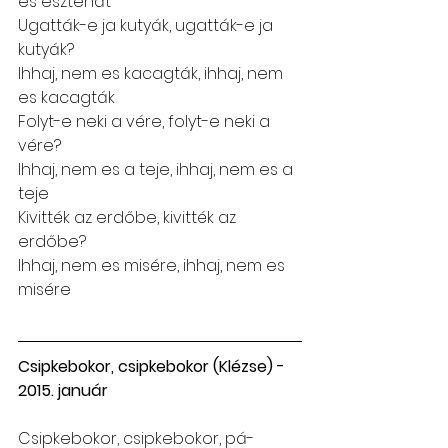
es esztenát
Ugatták-e ja kutyák, ugatták-e ja 
kutyák?
Ihhaj, nem es kacagták, ihhaj, nem 
es kacagták
Folyt-e neki a vére, folyt-e neki a 
vére?
Ihhaj, nem es a teje, ihhaj, nem es a 
teje
Kivitték az erdőbe, kivitték az 
erdőbe?
Ihhaj, nem es misére, ihhaj, nem es 
misére
Csipkebokor, csipkebokor (Klézse) - 
2015. január
Csipkebokor, csipkebokor, pá-