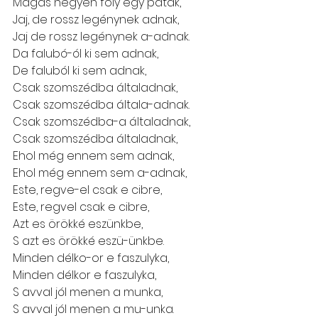
Magas hegyen foly egy patak,
Jaj, de rossz legénynek adnak,
Jaj de rossz legénynek a-adnak.
Da falubó-ól ki sem adnak,
De faluból ki sem adnak,
Csak szomszédba általadnak,
Csak szomszédba általa-adnak.
Csak szomszédba-a általadnak,
Csak szomszédba általadnak,
Ehol még ennem sem adnak,
Ehol még ennem sem a-adnak,
Este, regve-el csak e cibre,
Este, regvel csak e cibre,
Azt es örökké eszünkbe,
S azt es örökké eszü-ünkbe.
Minden délko-or e faszulyka,
Minden délkor e faszulyka,
S avval jól menen a munka,
S avval jól menen a mu-unka.