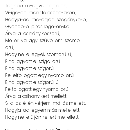
Tegnap  re-egvel hajnalon,
Ví-íga-an  ment le csóna-akon,
Hagyja-ad  me-enjen  szegényke-e,
Gyenge-e  piros legé-ényke
Árva-a  csihány koszorú,
Mé-ér  va-agy  szűve-em  szomo-
orú,
Hogy ne-e legyek szomorú-ú,
Elha-agyott e  szigo-orú
Elha-agyott e szigorú,
Fe-elfo-ogott egy nyomo-orú,
Elha-agyott e szigorú-ú,
Felfo-ogott egy nyomo-orú
Árva-a csihány kert mellett,
S  a-az  é-én vérjem  má-ás mellett,
Hagyja-ad legyen más melle-ett,
Hogy ne-e üljön ke-ert me-ellett