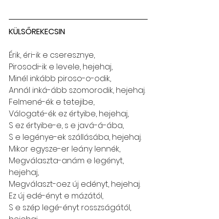
KÜLSŐREKECSIN
Érik, éri-ik e cseresznye,
Pirosodi-ik e levele, hejehaj,
Minél inkább piroso-o-odik,
Annál inká-ább szomorodik, hejehaj.
Felmené-ék e tetejibe,
Válogaté-ék ez értyibe, hejehaj,
S ez értyibe-e, s e javá-á-ába,
S e legénye-ek szállásába, hejehaj.
Mikor egysze-er leány lennék,
Megválaszta-anám e legényt, 
hejehaj,
Megválaszt-oez új edényt, hejehaj.
Ez új edé-ényt e mázától,
S e szép legé-ényt rosszságától, 