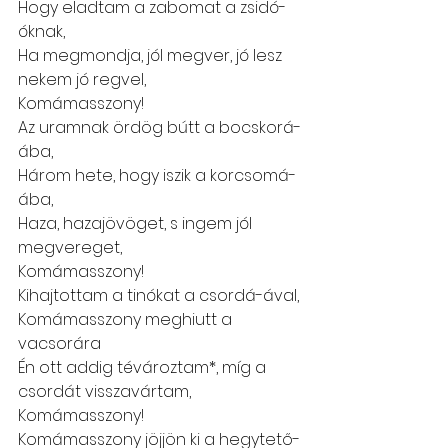
Hogy eladtam a zabomat a zsidó-
óknak,
Ha megmondja, jól megver, jó lesz 
nekem jó regvel,
Komámasszony!
Az uramnak ördög bútt a bocskorá-
ába, 
Három hete, hogy iszik a korcsomá-
ába,
Haza, hazajövöget, s ingem jól 
megvereget, 
Komámasszony!
Kihajtottam a tinókat a csordá-ával,
Komámasszony meghiutt a 
vacsorára
Én ott addig tévároztam*, míg a 
csordát visszavártam, 
Komámasszony!
Komámasszony jöjjön ki a hegytető-