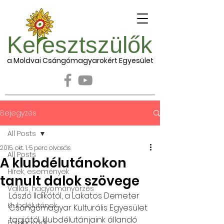
Ke esztszülők
a Moldvai Csángómagyarokért Egyesület
Bejegyzés
All Posts
2015. okt. 1.
5 perc olvasás
All Posts
A klubdélutánokon
Hírek, események
tanult dalok szövege
Vallás, hagyományőrzés
László Ildikótól, a Lakatos Demeter 
Klubdélutánok
Csángómagyar Kulturális Egyesület 
tagjától, klubdélutánjaink állandó 
Falugazdák