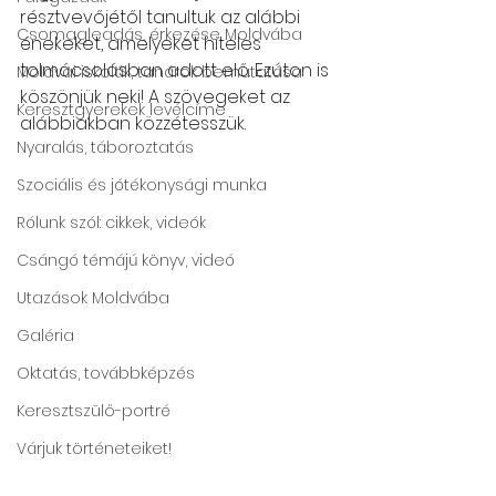
résztvevőjétől tanultuk az alábbi 
Csomagleadás, érkezése Moldvába
énekeket, amelyeket hiteles 
tolmácsolásban adott elő. Ezúton is 
Moldvai iskolák, tanárok bemutatása
köszönjük neki! A szövegeket az 
Keresztgyerekek levélcíme
alábbiakban közzétesszük.
Nyaralás, táboroztatás
Szociális és jótékonysági munka
Rólunk szól: cikkek, videók
Csángó témájú könyv, videó
Utazások Moldvába
Galéria
Oktatás, továbbképzés
Keresztszülő-portré
Várjuk történeteiket!