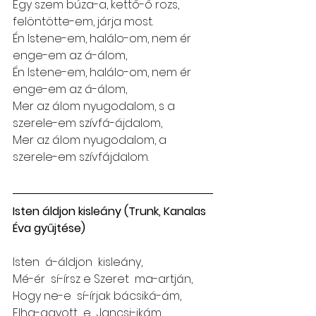
Egy szem búza-a, kettő-ő rozs, 
felöntötte-em, járja most.
Én Istene-em, halálo-om, nem ér 
enge-em az á-álom,
Én Istene-em, halálo-om, nem ér 
enge-em az á-álom,
Mer az álom nyugodalom, s a 
szerele-em szívfá-ájdalom,
Mer az álom nyugodalom, a 
szerele-em szívfájdalom.
Isten áldjon kisleány (Trunk, Kanalas 
Éva gyűjtése)
Isten  á-áldjon  kisleány,
Mé-ér  sí-írsz e Szeret  ma-artján,
Hogy ne-e  sí-írjak bácsiká-ám,
Elha-agyott  e  Jancsi-ikám