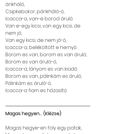
ánkháló,
Csipkebokor, pánkháló-ó,
Icacca-a, van-e borod áruló.
Van e-egy kicsi, van egy kicsi, de 
nem jó,
Van egy kicsi, de nem jó-ó,
Icacca-a, beléköltött e hernyó.
Borom es van, borom es van áruló,
Borom es van áruló-ó,
Icacca-a, lányom es van kiadó.
Borom es van, pálinkám es áruló,
Pálinkám es áruló-ó,
Icacca-a fiam es házasító. 
Magas hegyen... (Klézse)
Magas hegye-en foly egy patak,