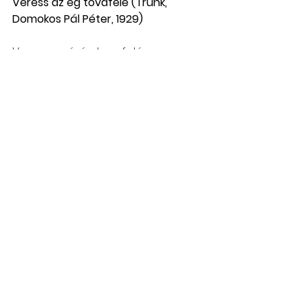
Veress az ég tovafelé (Trunk, 
Domokos Pál Péter, 1929)
Veress az é-ég tovafelé,
Veress az é-ég tovafelé,
S az én rózsá-ám arrafelé,
S az én rózsám arrafelé
Szeretsz-e mé-ég engem rózsám?
Szeretnéle-ek, de nem érlek,
Szeretőd va-an s attól félek,
Holnap este hozzád megyek
Méges enge-edelmet kérek,
Ess az eső-ő utcán megyek,
Attól féle-ek, hogy elesek,
S egy nagy gödörbe béesek
A fejem i-is ketté esik,
S a veleje-e messze esik,
Van szerető-őm, de nem tetszik,
Mert egy korcsomába fekszik