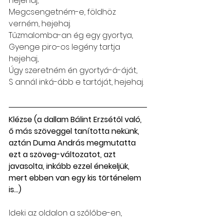
hejehaj,
Megcsengetném-e, földhöz 
verném, hejehaj.
Tűzmalomba-an ég egy gyortya,
Gyenge piro-os legény tartja 
hejehaj,
Úgy szeretném én gyortyá-á-áját,
S annál inká-ább e tartóját, hejehaj.
Klézse (a dallam Bálint Erzsétől való, 
ő más szöveggel tanította nekünk, 
aztán Duma András megmutatta 
ezt a szöveg-változatot, azt 
javasolta, inkább ezzel énekeljük, 
mert ebben van egy kis történelem 
is...)
Ideki az oldalon a szőlőbe-en,