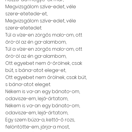
Megvizsgálom szíve-edet, véle 
szere-etetede-et,
Megvizsgálom szíve-edet, véle 
szere-etetedet.
Túl a víze-en zörgős malo-om, ott 
őrö-öl az én ga-alambom,
Túl a víze-en zörgős malo-om, ott 
őrö-öl az én ga-alambom,
Ott egyebet nem ő-őrölnek, csak 
bút, s bána-atot elege-et,
Ott egyebet nem őrölnek, csak bút, 
s bána-atot eleget.
Nékem is va-an egy bánato-om, 
odavisze-em, lejá-ártatom,
Nékem is va-an egy bánato-om, 
odavisze-em, lejá-ártatom,
Egy szem búza-a, kettő-ő rozs, 
felöntötte-em, járja-a most,