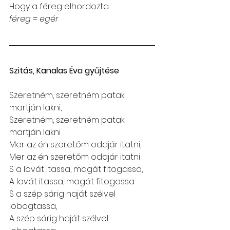
Hogy a féreg elhordozta.
féreg = egér
Szitás, Kanalas Éva gyűjtése
Szeretném, szeretném patak 
martján lakni,
Szeretném, szeretném patak 
martján lakni
Mer az én szeretőm odajár itatni,
Mer az én szeretőm odajár itatni
S a lovát itassa, magát fitogassa,
A lovát itassa, magát fitogassa
S a szép sárig haját szélvel 
lobogtassa,
A szép sárig haját szélvel 