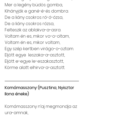
Mer a legény büdös gomba,
Kihányják e gané-é-és dombra.
De a liány csokros ró-ó-ózsa,
De a liány csokros rózsa,
Felteszik az ablakva-a-asra.
Voltam én es, mikor vo-o-oltam,
Voltam én es, mikor voltam, 
Egy szép kertben virágo-o-oztam.
Eljött egye  leszaka-a-asztott,
Eljött e-egye le-eszakasztott,
Körme alatt elhirva-a-asztott.
Komámasszony (Pusztina, Nyisztor 
Ilona éneke)
Komámasszony n’aj megmondja az 
ura-amnak,