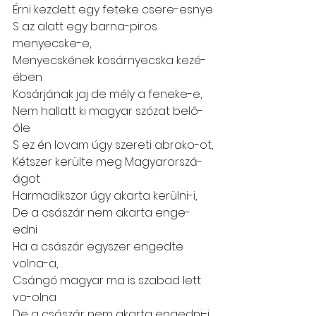
Érni kezdett egy feteke csere-esnye
S az alatt egy barna-piros 
menyecske-e,
Menyecskének kosárnyecska kezé-
ében
Kosárjának jaj de mély a feneke-e,
Nem hallatt ki magyar szózat belő-
őle
S ez én lovam úgy szereti abrako-ot,
Kétszer kerülte meg Magyarorszá-
ágot
Harmadikszor úgy akarta kerülni-i,
De a császár nem akarta enge-
edni
Ha a császár egyszer engedte 
volna-a,
Csángó magyar ma is szabad lett 
vo-olna
De a császár nem akarta engedni-i,