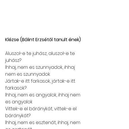
Klézse (Bálint Erzsétől tanult ének)
Aluszol-e te juhász, aluszol-e te 
juhász?
Ihhaj, nem es szunnyadok, ihhaj 
nem es szunnyadok
Jártak-e itt farkasok, jártak-e itt 
farkasok?
Ihhaj, nem es angyalok, ihhaj nem 
es angyalok
Vittek-e el báránykát, vittek-e el 
báránykát?
Ihhaj, nem es esztenát, ihhaj, nem 