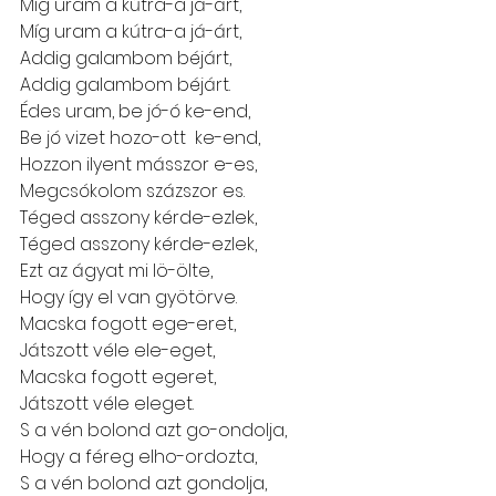
Míg uram a kútra-a já-árt,
Míg uram a kútra-a já-árt,
Addig galambom béjárt,
Addig galambom béjárt.
Édes uram, be jó-ó ke-end,
Be jó vizet hozo-ott  ke-end,
Hozzon ilyent másszor e-es,
Megcsókolom százszor es.
Téged asszony kérde-ezlek,
Téged asszony kérde-ezlek,
Ezt az ágyat mi lö-ölte,
Hogy így el van gyötörve.
Macska fogott ege-eret,
Játszott véle ele-eget,
Macska fogott egeret,
Játszott véle eleget.
S a vén bolond azt go-ondolja,
Hogy a féreg elho-ordozta,
S a vén bolond azt gondolja,