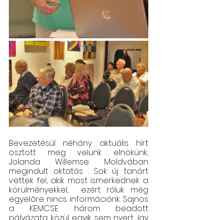
Bevezetésül néhány aktuális hírt 
osztott meg velünk elnökünk, 
Jolanda Willemse: Moldvában 
megindult oktatás . Sok új tanárt 
vettek fel, akik most ismerkednek a 
körülményekkel,  ezért róluk még 
egyelőre nincs információnk. Sajnos 
a KEMCSE három beadott 
pályázata közül egyik sem nyert, így 