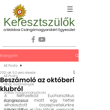
Ke esztszülők
a Moldvai Csángómagyarokért Egyesület
Bejegyzés
All Posts
2021. okt. 5.
2 perc olvasás
All Posts
Beszámoló az októberi
Hírek, események
klubról
Vallás, hagyományőrzés
A Nemzetközi Eucharisztikus 
Kongresszus miatt egy héttel 
Klubdélutánok
elhalasztott összejövetelünkre 
Falugazdák
sokan jöttek el. Úgy látszik
,
 nemcsak 