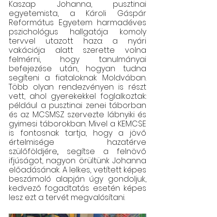
Kaszap Johanna, pusztinai 
egyetemista, a Károli Gáspár 
Református Egyetem harmadéves 
pszichológus hallgatója komoly 
tervvel utazott haza: a nyári 
vakációja alatt szerette volna 
felmérni, hogy tanulmányai 
befejezése után, hogyan tudna 
segíteni a fiataloknak Moldvában. 
Több olyan rendezvényen is részt 
vett, ahol gyerekekkel foglalkoztak: 
például a pusztinai zenei táborban 
és az MCSMSZ szervezte lábnyiki és 
gyimesi táborokban. Mivel a KEMCSE 
is fontosnak tartja, hogy a jövő 
értelmisége hazatérve 
szülőföldjére
,
 segítse a felnövő 
ifjúságot, nagyon örültünk Johanna 
előadásának. A lelkes, vetített képes 
beszámoló alapján úgy gondoljuk, 
kedvező fogadtatás esetén képes 
lesz ezt a tervét megvalósítani.