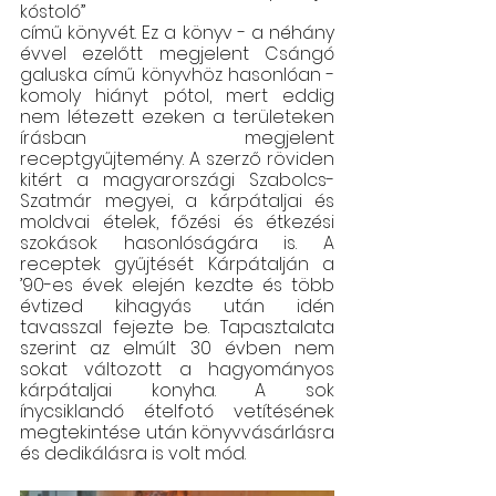
kóstoló” 
című könyvét. Ez a könyv
 - 
a néhány 
évvel ezelőtt megjelent Csángó 
galuska című könyvhöz hasonlóan - 
komoly hiányt pótol, mert eddig 
nem létezett ezeken a területeken 
írásban megjelent 
receptgyűjtemény. A szerző röviden 
kitért a magyarországi Szabolcs-
Szatmár megyei, a kárpátaljai és 
moldvai ételek, főzési és étkezési 
szokások hasonlóságára is. A 
receptek gyűjtését Kárpátalján a 
’90-es évek elején kezdte és több 
évtized kihagyás után idén 
tavasszal fejezte be. Tapasztalata 
szerint az elmúlt 30 évben nem 
sokat változott a hagyományos 
kárpátaljai konyha. A sok 
ínycsiklandó ételfotó vetítésének 
megtekintése után könyvvásárlásra 
és dedikálásra is volt mód.