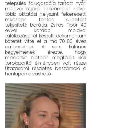
település falugazdája tartott nyári 
moldvai útjáról beszámolót. Fiával 
több oktatási helyszínt felkeresett, 
miközben fontos küldetést 
teljesített: barátja, Zsíros Tibor 40 
évvel korábbi moldvai 
találkozásairól készült dokumentum 
kötetét vitte el a ma 70-80 éves 
embereknek. A sors különös 
kegyelmének érezte, hogy 
mindenkit életben megtalált. Sok 
torokszorító élményben volt része. 
Utazásáról részletes beszámoló a 
honlapon olvasható. 