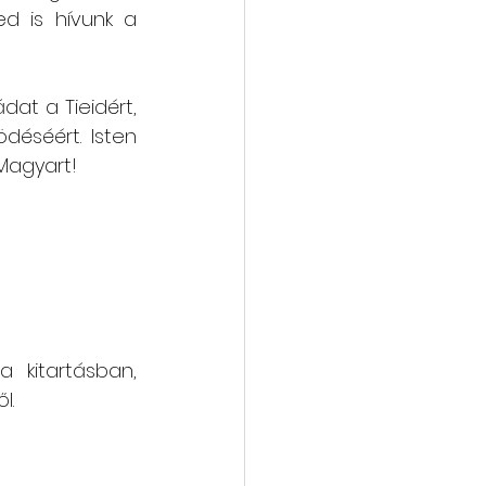
d is hívunk a 
t a Tieidért, 
éséért. Isten 
Magyart!
 kitartásban, 
. 