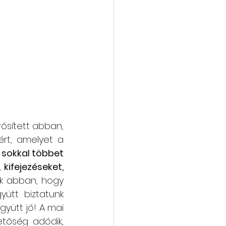
ősített abban, 
ért, amelyet a 
sokkal többet 
ifejezéseket, 
nk abban, hogy 
ütt biztatunk 
gyütt jó! A mai 
tőség adódik, 