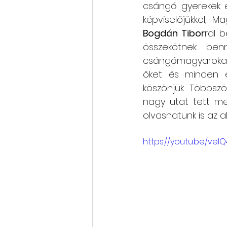
csángó gyerekek é
Rólunk szól: cikkek, videók
Bogdán Tibor
ral 
összekötnek benn
csángómagyarokat, b
Oktatás, továbbképzés
őket és minden érd
köszönjük. Többszö
nagy utat tett meg
olvashatunk is az 
https://youtu.be/velQ