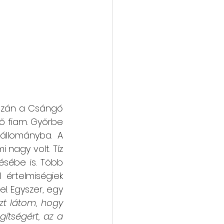
szán a Csángó 
ő fiam. Győrbe 
állományba. A 
nagy volt. Tíz 
sébe is. Több 
értelmiségiek 
l. Egyszer, egy 
zt látom, hogy 
tségért, az a 