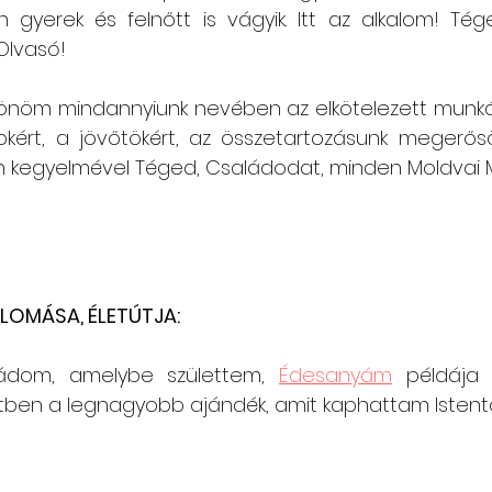
gyerek és felnőtt is vágyik. Itt az alkalom! Tége
Olvasó!
önöm mindannyiunk nevében az elkötelezett munkáda
rt, a jövőtökért, az összetartozásunk megerősöd
 kegyelmével Téged, Családodat, minden Moldvai 
a
LOMÁSA, ÉLETÚTJA:
ádom, amelybe születtem, 
Édesanyám
 példája a
ben a legnagyobb ajándék, amit kaphattam Istentől