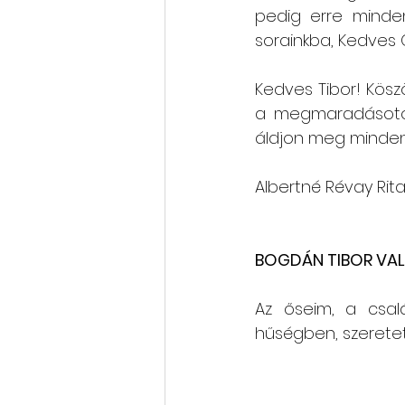
pedig erre minden 
sorainkba, Kedves 
Kedves Tibor! Kösz
a megmaradásotoké
áldjon meg minden
Albertné Révay Rit
BOGDÁN TIBOR VAL
Az őseim, a csal
hűségben, szeretet