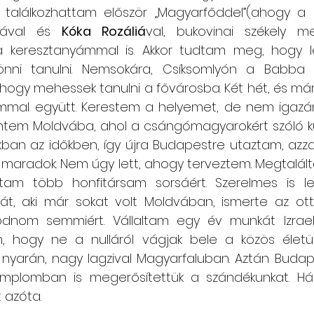
r találkozhattam először „Magyarfőddel”(ahogy a 
ával és 
Kóka Rozáliá
val, bukovinai székely 
 a keresztanyámmal is. Akkor tudtam meg, hogy 
önni tanulni. Nemsokára, Csíksomlyón a Babba M
hogy mehessek tanulni a fővárosba. Két hét, és már
mmal együtt. Kerestem a helyemet, de nem igazán 
ntem Moldvába, ahol a csángómagyarokért szóló 
kban az időkben, így újra Budapestre utaztam, azzal
maradok. Nem úgy lett, ahogy terveztem. Megtalálta
altam több honfitársam sorsáért. Szerelmes is le
át, aki már sokat volt Moldvában, ismerte az otta
odnom semmiért. Vállaltam egy év munkát Izrael
, hogy ne a nulláról vágjak bele a közös életünk
 nyarán, nagy lagzival Magyarfaluban. Aztán Budape
emplomban is megerősítettük a szándékunkat. Há
 azóta.