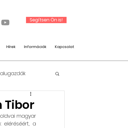
Segítsen Ön is!
Hírek
Információk
Kapcsolat
Falugazdák
 Tibor
oldvai magyar 
nysági munka
eléréséért, a 