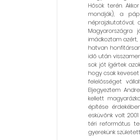
Hősök terén. Akko
mondják), a páp
néprajzkutatóval,
Magyarországra j
imádkoztam azért, 
hatvan honfitársa
idő után visszame
sok jót ígértek azo
hogy csak keveset 
felelősséget váll
Eljegyeztem Andre
kellett magyarázk
építése érdekében
esküvőnk volt 2001
téri református t
gyerekünk született