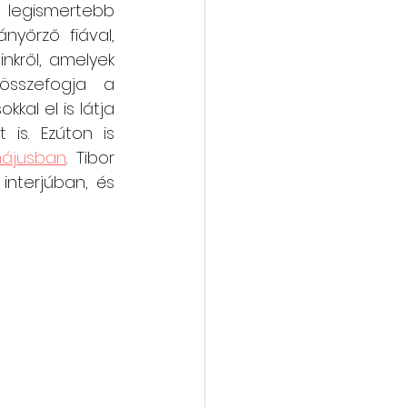
 legismertebb 
képviselőjükkel, Magyarfalu szülöttével, Bogdán Gatu Klára hagyományőrző fiával, 
vába
Galéria
nkről, amelyek 
összefogja a 
al el is látja 
is. Ezúton is 
ájusban
. Tibor 
nterjúban, és 