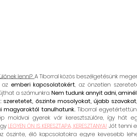
zülőnek lenni? 
A Tiborral közös beszélgetésünk meger
 az 
emberi kapcsolatokért
, az önzetlen szeretet
újthat a számunkra. 
Nem tudunk annyit adni, aminél 
 szeretetet, őszinte mosolyokat, újabb szavakat, k
i magyaroktól tanulhatunk.
 Tiborral egyetértettü
 moldvai gyerek vár keresztszülőre, így hát egy
gy 
LEGYEN ÖN IS KERESZTAPA, KERESZTANYA!
 Jót tenni e
z őszinte, élő kapcsolatokra egyre kevesebb lehe