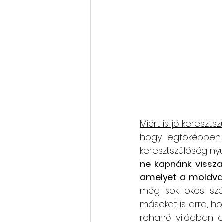
Miért is jó kereszts
hogy legfőképpen
keresztszülőség ny
ne kapnánk vissza:
amelyet a moldva
még sok okos szép
másokat is arra, ho
rohanó világban a