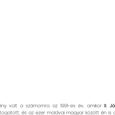
ny volt a számomra az 1991-es év, amikor 
II. 
ogatott, és az ezer moldvai magyar között én is o