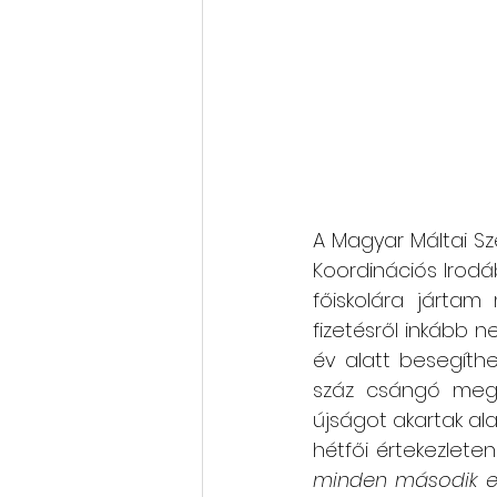
A Magyar Máltai S
Koordinációs Irodá
főiskolára jártam
fizetésről inkább n
év alatt besegíth
száz csángó megta
újságot akartak alap
hétfői értekezleten
minden második em