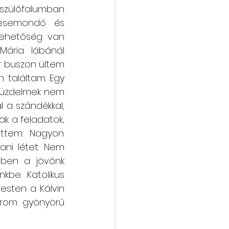
szülőfalumban 
mesemondó és 
lehetőség van 
ária lábánál 
 buszon ültem 
találtam. Egy 
küzdelmek nem 
 a szándékkal, 
k a feladatok, 
ttem. Nagyon. 
ni létet. Nem 
ben a jövőnk 
be. Katolikus 
sten a Kálvin 
rom gyönyörű 