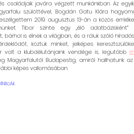
s családjaik javára végzett munkánkban. Az egyik
Csángó témájú könyv, videó
Utazások Mold
beszélgettem 2019. augusztus 13-án a közös emlékei
ünket. Tibor szinte egy „élő adatbázisként” 
árhol is élnek a világban, és a róluk szóló híradásokk
Keresztszülő-portré
Várjuk történeteiket!
eklődőt, köztük minket, jelképes keresztszülőket 
r volt a klubdélutánjaink vendége is, legutóbb 
m
 Magyarfalutól Budapestig, amiről hallhatunk az i
alábbi képes vallomásában.
4NIlcAk