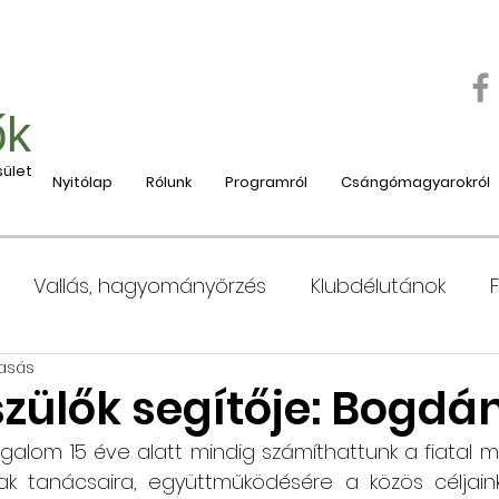
ők
ület
Nyitólap
Rólunk
Programról
Csángómagyarokról
Vallás, hagyományőrzés
Klubdélutánok
vasás
 Moldvába
Moldvai iskolák, tanárok bemutatása
zülők segítője: Bogdán
galom 15 éve alatt mindig számíthattunk a fiatal m
e
Nyaralás, táboroztatás
Szociális és jótéko
ak tanácsaira, együttműködésére a közös céljaink 