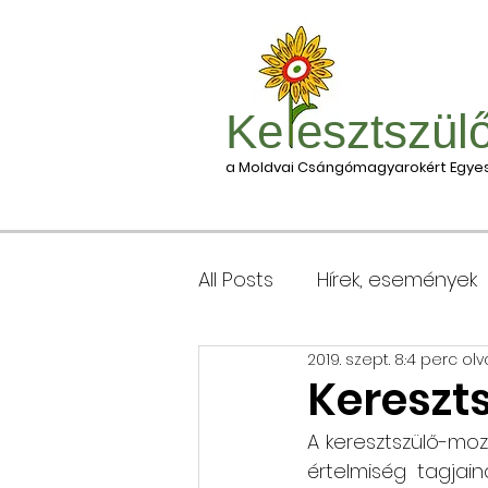
Ke esztszül
a Moldvai Csángómagyarokért Egyes
All Posts
Hírek, események
2019. szept. 8.
4 perc ol
Csomagleadás, érkezése
Kereszts
A keresztszülő-moz
Keresztgyerekek levélcím
értelmiség tagjain