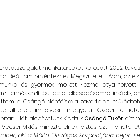
zeretetszolgálat munkatársakat keresett 2002 tava
ba. Beálltam önkéntesnek. Megszületett Áron, az els
 munka és gyermek mellett. Kozma atya felvett 
em tennék említést, de a lelkesedésemről inkább, ami 
ettem a Csángó Népfőiskola zavartalan működteté
nulhatott írni-olvasni magyarul. Közben a fiatal 
ítani. Hát, alapítottunk. Kiadtuk 
Csángó Tükör
 címme
 Vecsei Miklós miniszterelnöki biztos azt mondta: „
A
ber, aki a Málta Országos Központjába bejön segí