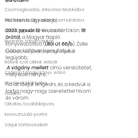
Barátaim!
Csomagleadás, érkezése Moldvába
Ha Isten is úgy akarja,
Moldvai iskolák, tanárok bemutatása
2023. január 12
-én, csütörtökön, 
18 
Keresztgyerekek levélcíme
órától
, a Magyar Napló 
Nyaralás, táboroztatás
Könyvesboltba (
Üllői út 66/b
), Zsille 
Gábor költővel bemutatjuk a 
Szociális és jótékonysági munka
legújabb,
Rólunk szól: cikkek, videók
A vágány mellett
 című verskötetet, 
Csángó témájú könyv, videó
mely eseményre,
Utazások Moldvába
ha az idejük engedni, és a kedvük is 
tartja: nagy-nagy szeretettel hívom 
Galéria
és várom.
Oktatás, továbbképzés
Keresztszülő-portré
Várjuk történeteiket!