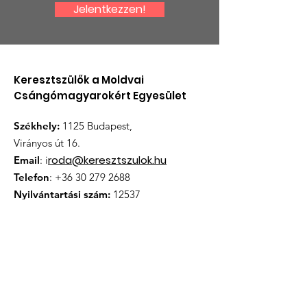
Jelentkezzen!
Készül a könyvünk! -
Meghívó a no
beszámoló a
klubra
munkáról
Keresztszülők a Moldvai
Csángómagyarokért Egyesület
Székhely:
1125 Budapest,
Virányos út 16.
roda@keresztszulok.hu
Email
: i
Telefon
:
+36 30 279 2688
Nyilvántartási szám:
12537
Iratkozzon fel hírlevélünkre