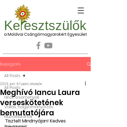
Ke esztszülők
a Moldvai Csángómagyarokért Egyesület
Bejegyzés
All Posts
2023. jan. 6.
1 perc olvasás
All Posts
Meghívó Iancu Laura
Hírek, események
verseskötetének
Vallás, hagyományőrzés
bemutatójára
Klubdélutánok
Tisztelt Mindnyájan! Kedves 
Falugazdák