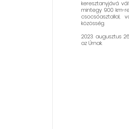
keresztanyjává vál
mintegy 900 km-re
csocsóasztallal, 
közösség.
2023. augusztus 26
az Úrnak.