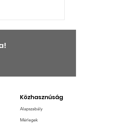
a!
tulálunk a
üntetetteknek
Közhasznúság
Alapszabály
Mérlegek