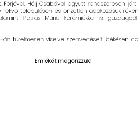
t. Férjével, Héjj Csabával együtt rendszeresen járt
 fekvő településen és önzetlen adakozásuk révén
valamint Petrás Mária kerámiákkal is gazdagodh
-án türelmesen viselve szenvedéseit, békésen adta 
Emlékét megőrizzük!