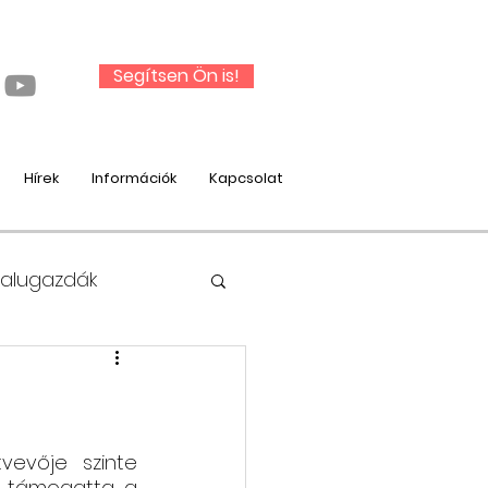
Segítsen Ön is!
Hírek
Információk
Kapcsolat
Falugazdák
nysági munka
vevője  szinte 
  támogatta a 