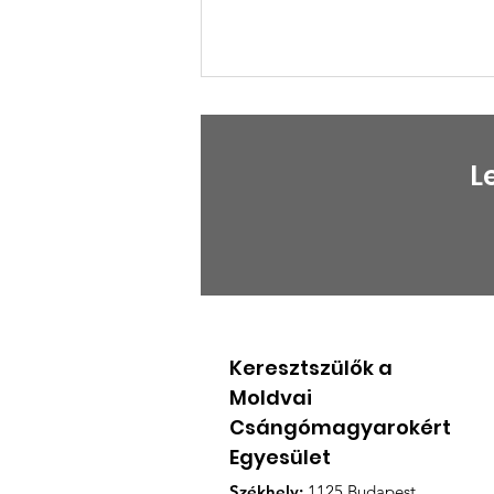
L
BESZÁMOLÓ A KEMCSE
ÉVES RENDES
KÖZGYÜLÉSÉRŐL
Keresztszülők a
Moldvai
Csángómagyarokért
Egyesület
Székhely:
1125 Budapest,