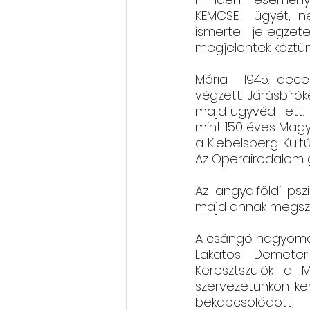
KEMCSE  ügyét, ne
ismerte jellegze
Rólunk szól: cikkek, videók
megjelentek köztünk
Mária  1945. dec
Oktatás, továbbképzés
végzett. Járásbír
majd ügyvéd  lett. 
mint 150 éves Magy
a Klebelsberg Kult
Az Operairodalom g
Az angyalföldi psz
majd annak megszűn
A csángó hagyomány
Lakatos Demeter 
Keresztszülők a M
szervezetünkön ker
bekapcsolódott,