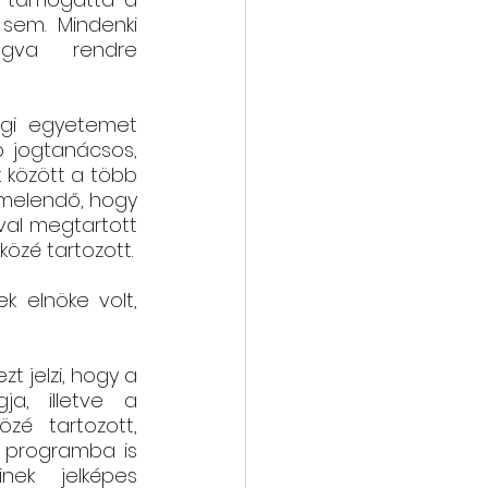
sem. Mindenki 
ogva  rendre 
vába
Galéria
gi egyetemet 
 jogtanácsos, 
 között a több 
emelendő, hogy 
al megtartott 
özé tartozott.
 elnöke volt, 
 jelzi, hogy a 
a, illetve a 
zé tartozott, 
 programba is 
ek jelképes 