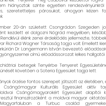
m hiányoztak szinte egyetlen rendezvényünkről 
tes, szeretetteljes párosukat, ahogyan kézen f
Csángó témájú könyv, videó
Utazások Mold
. 
ember 20-án született Csongrádon. Szegeden jo
Keresztszülő-portré
Várjuk történeteiket!
óként kezdett el dolgozni Nógrád megyében, később
 Rendkívül élénk zenei érdeklődés jellemezte, többek
ar Richard Wagner Társaság tagja volt. Emellett ki
úrkúrián Dr. Langermann István bevezető előadásaiv
yöngyszemei című előadássorozat lelkes hallgatói k
ichiátriai betegek Tenyérbe Tenyeret Egyesületének
ését követően a Soteria Egyesület tagja lett.
ok őrzése fontos szerepet játszott az életében, ezt
Csángómagyar Kulturális Egyesület aktív tagj
oldvai Csángómagyarokért Egyesület alapítói kö
esztül finanszírozóként a moldvai magyar oktatási
 Magyarfaluban a Turbuc család gyermekein