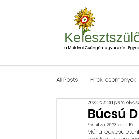
Ke esztszül
a Moldvai Csángómagyarokért Egyes
All Posts
Hírek, események
2023. okt. 31.
1 perc olvas
Csomagleadás, érkezése
Búcsú Dr
Frissítve:
2023. dec. 19.
Keresztgyerekek levélcím
Mária egyesületünk 
minden  eseményün