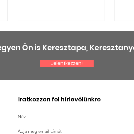
egyen Ön is Keresztapa, Keresztany
Jelentkezzen!
Halász Péterre
Gra
emlékezünk
kit
Iratkozzon fel hírlevélünkre