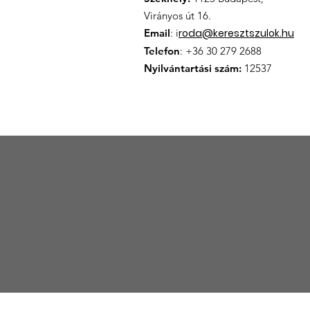
Virányos út 16.
Email
: i
roda@keresztszulok.hu
Telefon
: +36 30 279 2688
Nyilvántartási szám:
12537