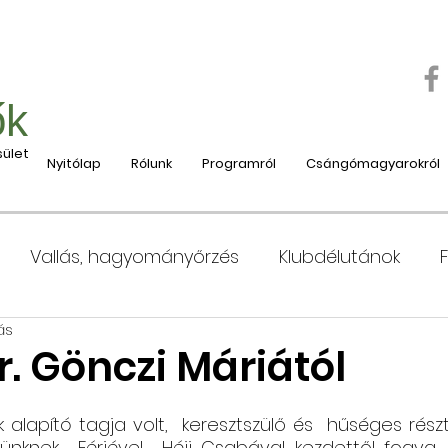
ők
ület
Nyitólap
Rólunk
Programról
Csángómagyarokról
Vallás, hagyományőrzés
Klubdélutánok
ás
 Moldvába
Moldvai iskolák, tanárok bemutatása
. Gönczi Máriától
e
Nyaralás, táboroztatás
Szociális és jótéko
alapító tagja volt,  keresztszülő és  hűséges részt
knek.  Férjével  Héjj Csabával kezdettől fogva