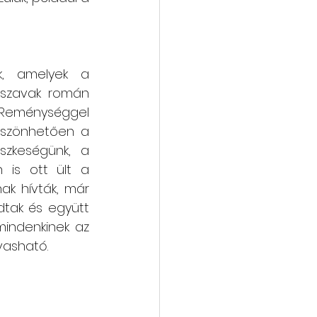
, amelyek a 
 szavak román 
 Reménységgel 
öszönhetően a 
zkeségünk, a 
 is ott ült a 
k hívták, már 
tak és együtt 
indenkinek az 
vasható.