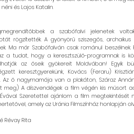
néni és Lajos Katalin.   
egrendítőbbek a szabófalvi jelenetek voltak
otát rögzítették. A gyönyörű sziszegős, archaikus
tek. Ma már Szabófalván csak románul beszélnek.
t az a tudat, hogy a keresztszülő-programnak is k
hatják az őseik gyökereit Moldvában! Egyik büs
zett keresztgyerekünk, Kovács (Feraru) Krisztián
. Az ő nagymamája van a plakáton, Száraz Annána
lt meg.) A díszvendégek a film végén kis műsort ad
Évával. Szeretettel ajánlom a film megtekintését m
mertetővel, amely az Uránia Filmszínház honlapján ol
é Révay Rita