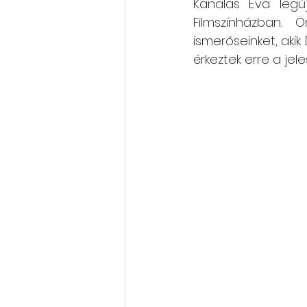
Kanalas Éva legúj
Filmszínházban.
Rólunk szól: cikkek, videók
ismerőseinket, akik
érkeztek erre a jel
Oktatás, továbbképzés