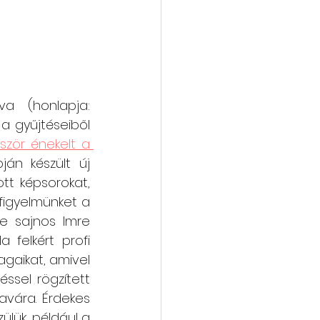
A film alkotója egy nagyszerű, sokoldalú művész, Kanalas Éva (honlapja: 
a gyűjtéseiből 
bször énekelt a 
án készült új 
tt képsorokat, 
figyelmünket a 
e sajnos Imre 
 felkért profi 
agaikat, amivel 
sel rögzített 
vára. Érdekes 
lük, például a 