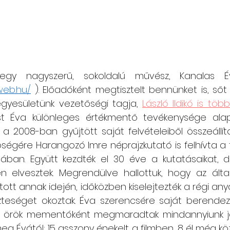
web.hu/
 ). Előadóként megtisztelt bennünket is, sőt 
egyesületünk vezetőségi tagja, 
László Ildikó is töb
st Éva különleges értékmentő tevékenysége alapj
 a 2008-ban gyűjtött saját felvételeiből összeállíto
ségére Harangozó Imre néprajzkutató is felhívta a 
ban. Együtt kezdték el 30 éve a kutatásaikat, d
en elvesztek. Megrendülve hallottuk, hogy az általa
atott annak idején, időközben kiselejtezték a régi any
teséget okoztak. Éva szerencsére saját berendezés
t örök mementóként megmaradtak mindannyiunk ja
g Évától: 15 asszony énekelt a filmben, 8 él még közü