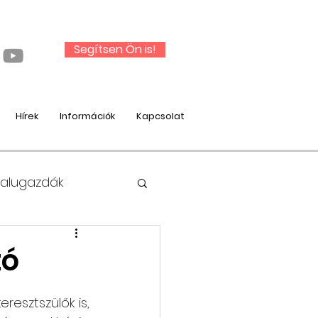
Segítsen Ön is!
Hírek
Információk
Kapcsolat
Falugazdák
tó
nysági munka
esztszülők is, 