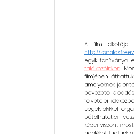
http://kanalas.free
egyik tanítványa, 
találkozóinkon
. Mo
filmjében láthattuk
amelyeknek jelentő
bevezető előadásá
felvételei időközb
cégek, akikkel forg
pótolhatatlan vesz
képei viszont mos
adalékot tudtunk me