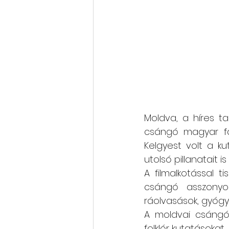
Moldva, a híres ta
csángó magyar falv
Kelgyest volt a ku
utolsó pillanatait 
A filmalkotással 
csángó asszonyok
ráolvasások, gyógy
A moldvai csángók
folklór kutatásokat.