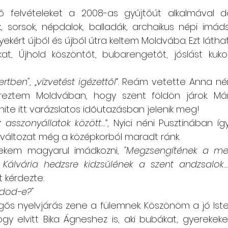
ő felvételeket a 2008-as gyűjtőút alkalmával d
 sorsok, népdalok, balladák, archaikus népi imáds
ekért újból és újból útra keltem Moldvába. Ezt láthat
at, Újhold köszöntőt, bubarengetőt, jóslást kukor
ertben"
, 
„vízvetést igézettől”
. Reám vetette Anna nén
reztem Moldvában, hogy szent földön járok. Már
 hite itt varázslatos időutazásban jelenik meg! 
z asszonyállatok között…”
, Nyici néni Pusztinában í
 változat még a középkorból maradt ránk.
ekem magyarul imádkozni, 
"Megzsengítének a me
 Kálvária hedzsre kidzsűlének a szent andzsalok…"
t kérdezte:
dod-e?"
egős nyelvjárás zene a fülemnek. Köszönöm a jó Ist
y elvitt Bika Ágneshez is, aki bubákat, gyerekeket