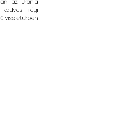
-án az Uránia 
 kedves régi 
vába
Galéria
ű viseletükben 