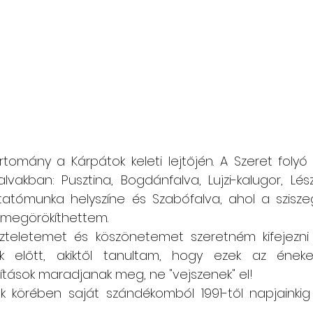
rtomány a Kárpátok keleti lejtőjén. A Szeret folyó
akban: Pusztina, Bogdánfalva, Lujzi-kalugor, Lészp
tatómunka helyszíne és Szabófalva, ahol a sziszeg
is megörökíthettem.
tiszteletemet és köszönetemet szeretném kifejezni
 előtt, akiktől tanultam, hogy ezek az énekek
ítások maradjanak meg, ne "vejszenek" el!
 körében saját szándékomból 1991-től napjainki