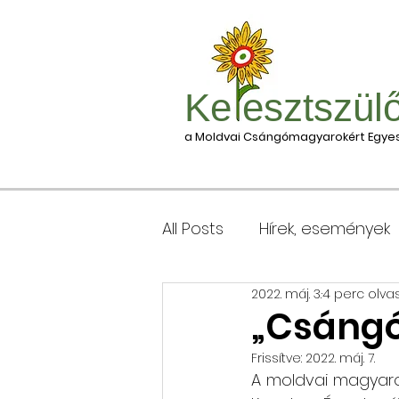
Ke esztszül
a Moldvai Csángómagyarokért Egyes
All Posts
Hírek, események
2022. máj. 3.
4 perc olva
Csomagleadás, érkezése
„Csángó
Frissítve:
2022. máj. 7.
Keresztgyerekek levélcím
A moldvai magyarok