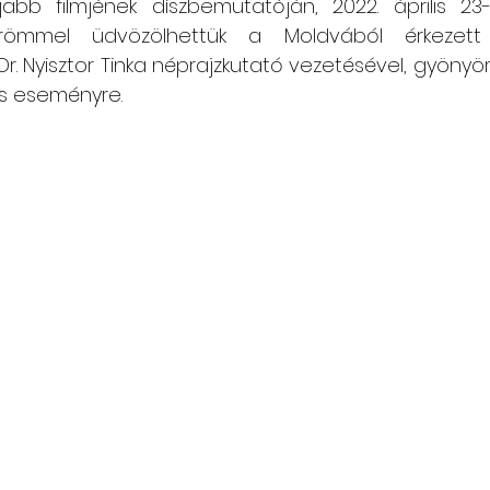
abb filmjének díszbemutatóján, 2022. április 23
 Örömmel üdvözölhettük a Moldvából érkezett
Csángó témájú könyv, videó
Utazások Mold
 Dr. Nyisztor Tinka néprajzkutató vezetésével, gyönyör
es eseményre. 
Keresztszülő-portré
Várjuk történeteiket!