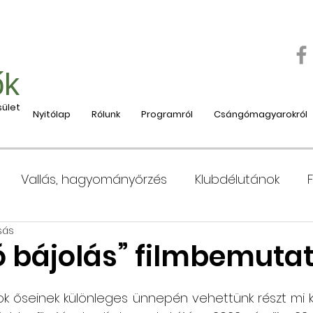
ők
ület
Nyitólap
Rólunk
Programról
Csángómagyarokról
Vallás, hagyományőrzés
Klubdélutánok
sás
 Moldvába
Moldvai iskolák, tanárok bemutatása
 bájolás” filmbemuta
e
Nyaralás, táboroztatás
Szociális és jótéko
 őseinek különleges ünnepén vehettünk részt mi ker