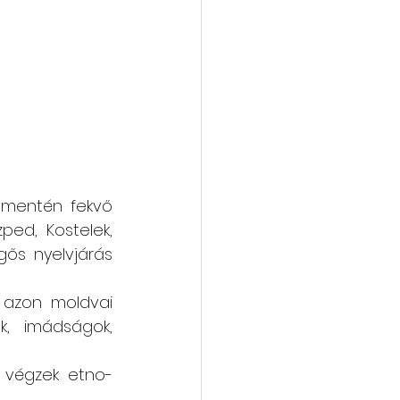
 mentén fekvő 
ed, Kostelek, 
ős nyelvjárás 
 azon moldvai 
, imádságok, 
g végzek etno-