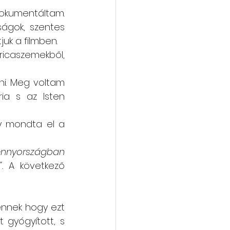
okumentáltam. 
ágok, szentes 
juk a filmben.
icaszemekből, 
i. Meg voltam 
ia s az Isten 
gy mondta el a 
nnyországban 
.
 A
következő 
ennek hogy ezt 
 gyógyított, s 