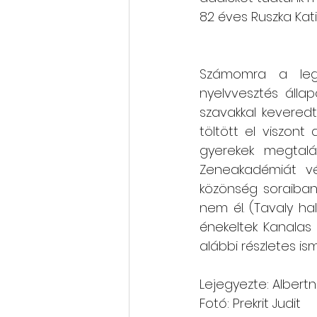
82 éves Ruszka Kati 
Számomra a legm
nyelvvesztés állap
szavakkal kevered
töltött el viszon
gyerekek megtalál
Zeneakadémiát vég
közönség soraiban
nem él. (Tavaly ha
énekeltek Kanalas 
alábbi részletes is
Lejegyezte: Albertn
Fotó: Prekrit Judit