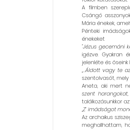
A filmben szerepl
Csángó asszonyok,
Mária énekek, amely
Pénteki imádságok
énekeket 
"Jézus gecemáni k
igézve. Gyakran é
jelenléte és őseink
„…Áldott vagy te a
szentolvasót, mely
Aneta, aki mert n
szent harangokat,
találkozásunkkor az
„Z’ imádságot mon
Az archaikus szisz
meghallhattam, hog