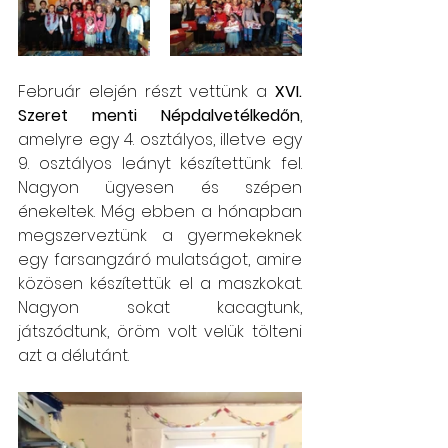
Február elején részt vettünk a 
XVI. 
Szeret menti Népdalvetélkedőn
, 
amelyre egy 4. osztályos, illetve egy 
9. osztályos leányt készítettünk fel. 
Nagyon ügyesen és szépen 
énekeltek. Még ebben a hónapban 
megszerveztünk a gyermekeknek 
egy farsangzáró mulatságot, amire 
közösen készítettük el a maszkokat. 
Nagyon sokat kacagtunk, 
játszódtunk, öröm volt velük tölteni 
azt a délutánt. 