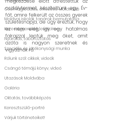
megkezdése előtt átfestettük az 
osztálytermet, készítettünk egy Év-
Csomagleadás, érkezése Moldvába
fát, amire felkerült az összes gyerek 
Moldvai iskolák, tanárok bemutatása
születésnapja, de úgy éreztük, hogy 
ez nem elég, így egy hatalmas 
Keresztgyerekek levélcíme
falrajzzal leptük meg őket, amit 
Nyaralás, táboroztatás
azóta is nagyon szeretnek és 
Szociális és jótékonysági munka
vigyáznak rá.
Rólunk szól: cikkek, videók
Csángó témájú könyv, videó
Utazások Moldvába
Galéria
Oktatás, továbbképzés
Keresztszülő-portré
Várjuk történeteiket!