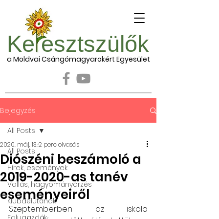
Ke esztszülők
a Moldvai Csángómagyarokért Egyesület
Bejegyzés
All Posts
2020. máj. 13.
2 perc olvasás
All Posts
Diószéni beszámoló a
Hírek, események
2019-2020-as tanév
Vallás, hagyományőrzés
eseményeiről
Klubdélutánok
Szeptemberben az iskola 
Falugazdák