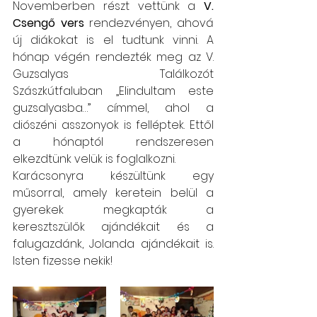
Novemberben részt vettünk a 
V. 
Csengő vers
 rendezvényen, ahová 
új diákokat is el tudtunk vinni. A 
hónap végén rendezték meg az V. 
Guzsalyas Találkozót 
Szászkútfaluban „Elindultam este 
guzsalyasba…” címmel, ahol a 
diószéni asszonyok is felléptek. Ettől 
a hónaptól rendszeresen 
elkezdtünk velük is foglalkozni. 
Karácsonyra készültünk egy 
műsorral, amely keretein belül a 
gyerekek megkapták a 
keresztszülők ajándékait és a 
falugazdánk, Jolanda ajándékait is. 
Isten fizesse nekik!