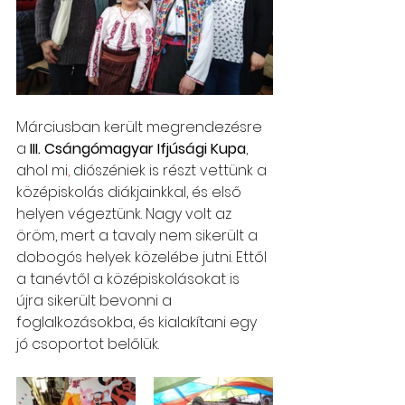
Márciusban került megrendezésre 
a 
III. Csángómagyar Ifjúsági Kupa
, 
ahol mi
,
 diószéniek is részt vettünk a 
középiskolás diákjainkkal, és első 
helyen végeztünk. Nagy volt az 
öröm, mert a tavaly nem sikerült a 
dobogós helyek közelébe jutni. Ettől 
a tanévtől a középiskolásokat is 
újra sikerült bevonni a 
foglalkozásokba, és kialakítani egy 
jó csoportot belőlük.