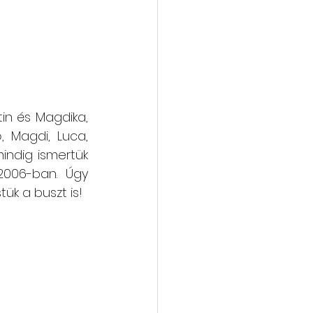
tin és Magdika, 
 Magdi, Luca, 
indig ismertük 
006-ban. Úgy 
ük a buszt is! 