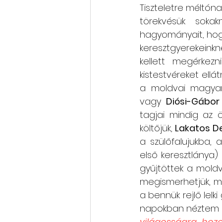
Tiszteletre méltóna
törekvésük sokak
hagyományait, hogy 
keresztgyerekeinkne
kellett megérkezn
kistestvéreket ellátn
a moldvai magyar
vagy 
Diósi-Gábor 
tagjai mindig az ö
költőjük, 
Lakatos D
a szülőfalujukba,
első keresztlánya)
gyűjtöttek a moldv
megismerhetjük, me
a bennük rejlő lelk
napokban néztem me
világosságra hozo