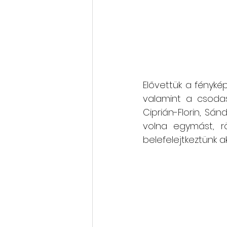
Elővettük a fényképa
valamint a csodasz
Ciprián-Florin, Sán
volna egymást, r
belefelejtkeztünk a