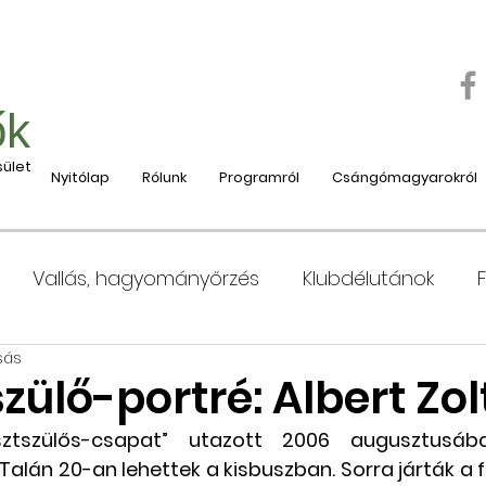
ők
ület
Nyitólap
Rólunk
Programról
Csángómagyarokról
Vallás, hagyományőrzés
Klubdélutánok
sás
 Moldvába
Moldvai iskolák, tanárok bemutatása
zülő-portré: Albert Zo
esztszülős-csapat” utazott 2006 augusztusáb
e
Nyaralás, táboroztatás
Szociális és jótéko
Talán 20-an lehettek a kisbuszban. Sorra járták a f