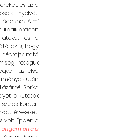
reket, és az a 
eik nyelvét, 
ódaiknak. A mi 
nulladik órában 
llatokat és a 
éltó az is, hogy 
ó-néprajzkutató 
iségi rétegük 
ogyan az első 
nulmányaik után 
(Lázárné Borika 
lyet a kutatók 
 széles körben 
ött énekeket, 
 volt. Éppen a 
 engem erre a 
 Kájoni János 