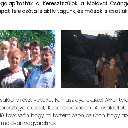
alapították a Keresztszülők a Moldvai Csáng
apat fele azóta is aktív tagunk, és mások is csatla
Csángó témájú könyv, videó
Utazások Mold
Keresztszülő-portré
Várjuk történeteiket!
alád is részt vett, két kamasz gyerekükkel. Akkor talá
keresztgyerekükkel, Külsőrekecsinben. A családfőt, 
 tavaszán, hogy mi történt azon az úton, hogy azó
a moldvai magyaroknak. 