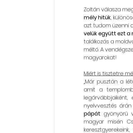
Zoltán válasza megg
mély hitük
, különös
azt tudom üzenni a
velük együtt ezt a
találkozás a moldva
méltó. A vendégsz
magyarokat!
Miért is tisztetre 
„Már pusztán a lét
amit a templomból
legárvábbjaiként,
nyelvvesztés árán 
pápát
 gyönyörű v
magyar misén Csí
keresztgyerekeink, 