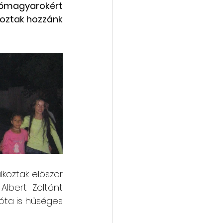
ómagyarokért 
koztak hozzánk 
vába
Galéria
lkoztak először 
Albert Zoltánt 
ta is hűséges 