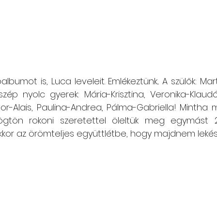
lbumot is, Luca leveleit. Emlékeztünk... A szülők: Mar
ép nyolc gyerek: Mária-Krisztina, Veronika-Klaudó,
dor-Alais, Paulina-Andrea, Pálma-Gabriella! Mintha m
ögtön rokoni szeretettel öleltük meg egymást 2
kkor az örömteljes együttlétbe, hogy majdnem lekést