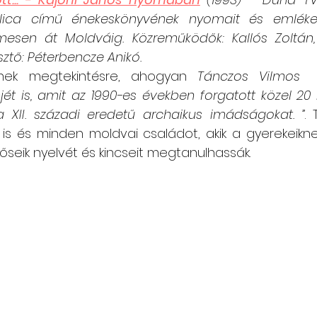
lica című énekeskönyvének nyomait és emlékeze
imesen át Moldváig. Közreműködők: Kallós Zoltán, 
ztő: Péterbencze Anikó.
nek megtekintésre, ahogyan 
Tánczos Vilmos 
lmjét is, amit az 1990-es években forgatott közel 20 
 XII. századi eredetű archaikus imádságokat. ”
. 
 is és minden moldvai családot, akik a gyerekeikn
őseik nyelvét és kincseit megtanulhassák.