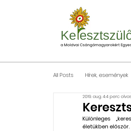
Ke esztszül
a Moldvai Csángómagyarokért Egyes
All Posts
Hírek, események
2019. aug. 4.
4 perc olva
Csomagleadás, érkezése
Kereszts
Különleges „ker
Keresztgyerekek levélcím
életükben először. 