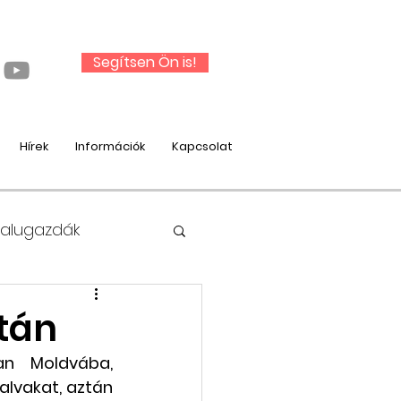
Segítsen Ön is!
Hírek
Információk
Kapcsolat
Falugazdák
ltán
an Moldvába, 
nysági munka
alvakat, aztán 