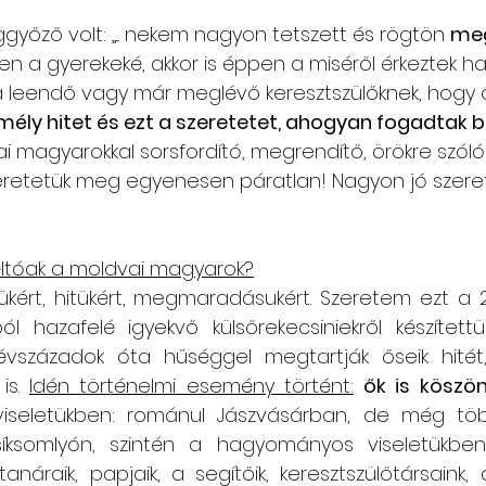
yőző volt: „... nekem nagyon tetszett és rögtön 
meg
en a gyerekeké, akkor is éppen a miséről érkeztek haza
 leendő vagy már meglévő keresztszülőknek, hogy ők
 mély hitet és ezt a szeretetet, ahogyan fogadtak 
i magyarokkal sorsfordító, megrendítő, örökre szóló 
eretetük meg egyenesen páratlan! Nagyon jó szeret
méltóak a moldvai magyarok?
ükért, hitükért, megmaradásukért. Szeretem ezt a 2
 hazafelé igyekvő külsőrekecsiniekről készítettün
 évszázadok óta hűséggel megtartják őseik hité
is. 
Idén történelmi esemény történt:
ők is köszön
iseletükben: románul Jászvásárban, de még töb
ksomlyón, szintén a hagyományos viseletükben,
tanáraik, papjaik, a segítőik, keresztszülőtársaink, a