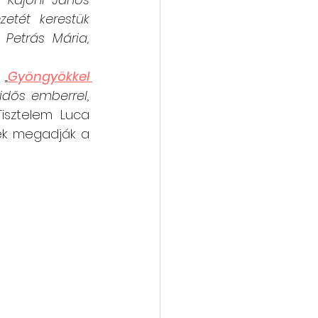
tét kerestük 
Petrás Mária, 
 „
Gyöngyökkel 
idős emberrel, 
Tisztelem Luca 
ek megadják a 