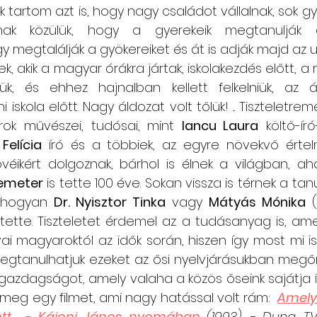
k tartom azt is, hogy nagy családot vállalnak, sok gye
nak közülük, hogy a gyerekeik megtanulják ős
megtalálják a gyökereiket és át is adják majd az ut
k, akik a magyar órákra jártak, iskolakezdés előtt, a 
iük, és ehhez hajnalban kellett felkelniük, az á
i iskola előtt. Nagy áldozat volt tőlük! ... Tiszteletrem
ok művészei, tudósai, mint 
Iancu Laura
 költő-ír
Felícia
 író és a többiek, az egyre növekvő értelm
véikért dolgoznak, bárhol is élnek a világban, ah
emeter
 is tette 100 éve. Sokan vissza is térnek a ta
 ahogyan 
Dr. Nyisztor Tinka
 vagy 
Mátyás Mónika
 
 tette. Tiszteletet érdemel az a tudásanyag is, ame
ai magyaroktól az idők során, hiszen így most mi is
gtanulhatjuk ezeket az ősi nyelvjárásukban megőrz
i gazdagságot, amely valaha a közös őseink sajátja is
g egy filmet, ami nagy hatással volt rám:  
Amely
tt... - Kájoni János nyomában
(1993) - Duna TV