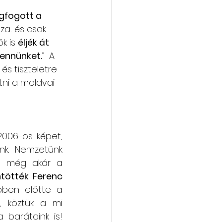
fogott a 
... és csak 
 is 
éljék át 
bennünket.
”  A 
és tiszteletre 
ni a moldvai 
006-os képet, 
k.
Nemzetünk 
t, még akár a 
tötték Ferenc 
ben előtte a 
 köztük a mi 
 barátaink is! 