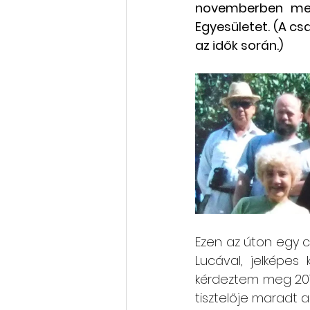
novemberben meg
Egyesületet. (A cs
Rólunk szól: cikkek, videók
az idők során.) 
Oktatás, továbbképzés
Ezen az úton egy cs
Lucával, jelképes 
kérdeztem meg 2019
tisztelője maradt 