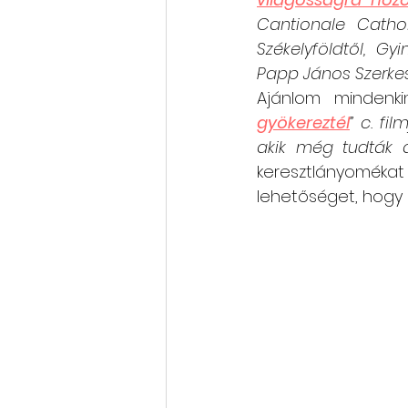
Cantionale Catho
Székelyföldtől, Gy
Papp János Szerkes
Ajánlom mindenki
gyökereztél
” c. fi
akik még tudták a
keresztlányomékat
lehetőséget, hogy 