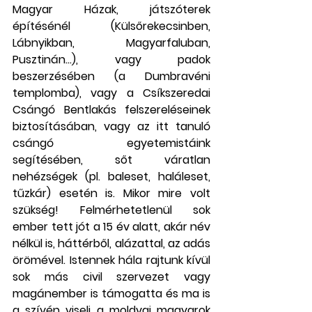
Magyar Házak, játszóterek 
építésénél (Külsőrekecsinben, 
Lábnyikban, Magyarfaluban, 
Pusztinán…), vagy padok 
beszerzésében (a Dumbravéni 
templomba), vagy a Csíkszeredai 
Csángó Bentlakás felszereléseinek 
biztosításában, vagy az itt tanuló 
csángó egyetemistáink 
segítésében, sőt váratlan 
nehézségek (pl. baleset, haláleset, 
tűzkár) esetén is. Mikor mire volt 
szükség! Felmérhetetlenül sok 
ember tett jót a 15 év alatt, akár név 
nélkül is, háttérből, alázattal, az adás 
örömével. Istennek hála rajtunk kívül 
sok más civil szervezet vagy 
magánember is támogatta és ma is 
a szívén viseli a moldvai magyarok 