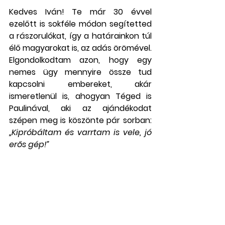
Kedves Iván! Te már 30 évvel 
ezelőtt is sokféle módon segítetted 
a rászorulókat, így a határainkon túl 
élő magyarokat is, az adás örömével. 
Elgondolkodtam azon, hogy egy 
nemes ügy mennyire össze tud 
kapcsolni embereket, akár 
ismeretlenül is, ahogyan Téged is 
Paulinával, aki az ajándékodat 
szépen meg is köszönte pár sorban: 
„Kipróbáltam és varrtam is vele, jó 
erős gép!” 