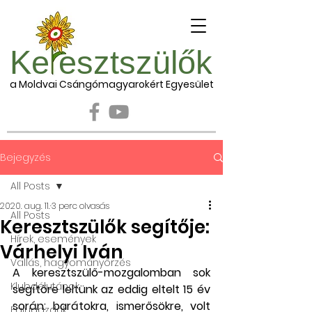
Ke esztszülők
a Moldvai Csángómagyarokért Egyesület
Bejegyzés
All Posts
2020. aug. 11.
3 perc olvasás
All Posts
Keresztszülők segítője:
Hírek, események
Várhelyi Iván
Vallás, hagyományőrzés
A keresztszülő-mozgalomban sok 
Klubdélutánok
segítőre leltünk az eddig eltelt 15 év 
során: barátokra, ismerősökre, volt 
Falugazdák