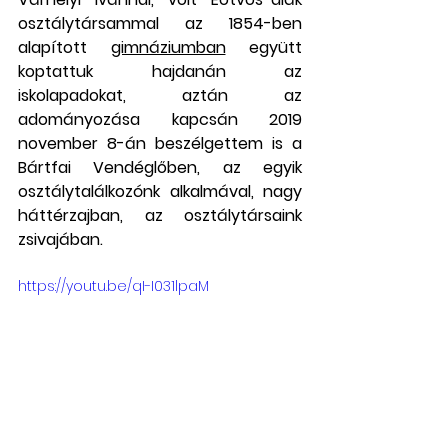
osztálytársammal az 1854-ben 
alapított 
gimnáziumban
 együtt 
koptattuk hajdanán az 
iskolapadokat, aztán az 
adományozása kapcsán 2019 
november 8-án beszélgettem is a 
Bártfai Vendéglőben, az egyik 
osztálytalálkozónk alkalmával, nagy 
háttérzajban, az osztálytársaink 
zsivajában. 
https://youtu.be/qI-I031lpaM