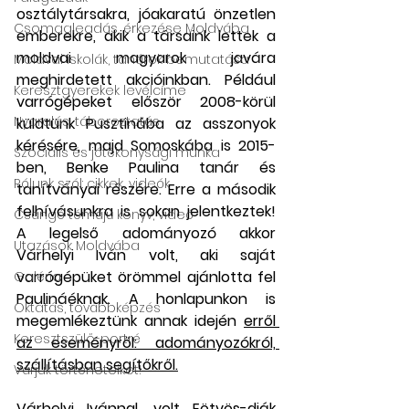
osztálytársakra, jóakaratú önzetlen 
Csomagleadás, érkezése Moldvába
emberekre, akik a társaink lettek a 
moldvai magyarok javára 
Moldvai iskolák, tanárok bemutatása
meghirdetett akcióinkban. Például 
Keresztgyerekek levélcíme
varrógépeket először 2008-körül 
Nyaralás, táboroztatás
küldtünk Pusztinába az asszonyok 
kérésére, majd Somoskába is 2015-
Szociális és jótékonysági munka
ben, Benke Paulina tanár és 
Rólunk szól: cikkek, videók
tanítványai részére. Erre a második 
felhívásunkra is sokan jelentkeztek! 
Csángó témájú könyv, videó
A legelső adományozó akkor 
Utazások Moldvába
Várhelyi Iván volt, aki saját 
varrógépüket örömmel ajánlotta fel 
Galéria
Paulináéknak. A honlapunkon is 
Oktatás, továbbképzés
megemlékeztünk annak idején 
erről 
Keresztszülő-portré
az eseményről: adományozókról, 
szállításban segítőkről.
Várjuk történeteiket!
Várhelyi Ivánnal, volt Eötvös-diák 