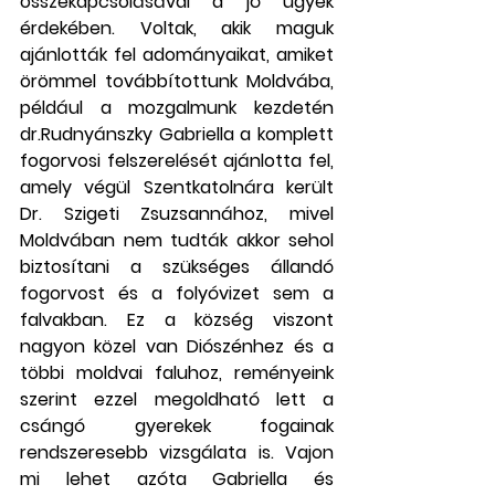
összekapcsolásával a jó ügyek 
érdekében. Voltak, akik maguk 
ajánlották fel adományaikat, amiket 
örömmel továbbítottunk Moldvába, 
például a mozgalmunk kezdetén 
dr.Rudnyánszky Gabriella a komplett 
fogorvosi felszerelését ajánlotta fel, 
amely végül Szentkatolnára került 
Dr. Szigeti Zsuzsannához, mivel 
Moldvában nem tudták akkor sehol 
biztosítani a szükséges állandó 
fogorvost és a folyóvizet sem a 
falvakban. Ez a község viszont 
nagyon közel van Diószénhez és a 
többi moldvai faluhoz, reményeink 
szerint ezzel megoldható lett a 
csángó gyerekek fogainak 
rendszeresebb vizsgálata is. Vajon 
mi lehet azóta Gabriella és 