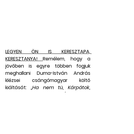
LEGYEN ÖN IS KERESZTAPA, 
KERESZTANYA! 
Remélem, hogy a 
jövőben is egyre többen fogjuk 
meghallani Duma-István András 
klézsei csángómagyar költő 
kiáltását: 
„Ha nem tü, Kárpátok, 
ketté szakagyatok, / Münköt 
Moldovába, veszni ne hagyatok!” 
– 
és Széchenyi István szavait is, 
amelyek ma is érvényesek: 
„Tõlünk 
függ minden, csak akarjunk”.