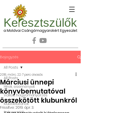
Ke esztszülők
a Moldvai Csángómagyarokért Egyesület
Bejegyzés
All Posts
2018. márc. 22.
7 perc olvasás
All Posts
Márciusi ünnepi
Hírek, események
könyvbemutatóval
Vallás, hagyományőrzés
összekötött klubunkról
Klubdélutánok
Frissítve:
2019. ápr. 3.
Falugazdák