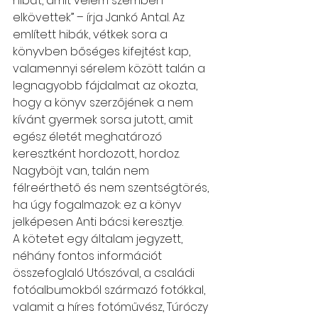
hibát, amit velem szemben 
elkövettek” – írja Jankó Antal. Az 
említett hibák, vétkek sora a 
könyvben bőséges kifejtést kap, 
valamennyi sérelem között talán a 
legnagyobb fájdalmat az okozta, 
hogy a könyv szerzőjének a nem 
kívánt gyermek sorsa jutott, amit 
egész életét meghatározó 
keresztként hordozott, hordoz. 
Nagyböjt van, talán nem 
félreérthető és nem szentségtörés, 
ha úgy fogalmazok: ez a könyv 
jelképesen Anti bácsi keresztje. 
A kötetet egy általam jegyzett, 
néhány fontos információt 
összefoglaló Utószóval, a családi 
fotóalbumokból származó fotókkal, 
valamit a híres fotóművész, Túróczy 