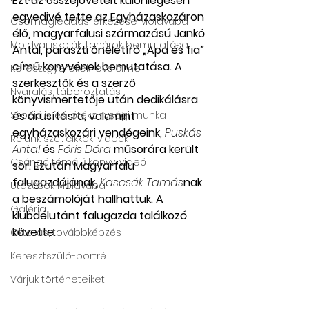
Ezt az összejövetelt különlegesen 
egyedivé tette az Egyházaskozáron 
Csomagleadás, érkezése Moldvába
élő, magyarfalusi származású Jankó 
Moldvai iskolák, tanárok bemutatása
Antal, paraszti önéletíró „Apa és fia” 
című könyvének bemutatása. A 
Keresztgyerekek levélcíme
szerkesztők és a szerző 
Nyaralás, táboroztatás
könyvismertetője után dedikálásra 
Szociális és jótékonysági munka
és árusításra, valamint 
egyházaskozári vendégeink,
Puskás 
Rólunk szól: cikkek, videók
Antal
és
Fóris Dóra
műsorára került 
Csángó témájú könyv, videó
sor. Ezután Magyarfalu 
falugazdájának,
Kascsák Tamás
nak 
Utazások Moldvába
a beszámolóját hallhattuk. A 
Galéria
klubdélutánt falugazda találkozó 
követte.
Oktatás, továbbképzés
Keresztszülő-portré
Várjuk történeteiket!