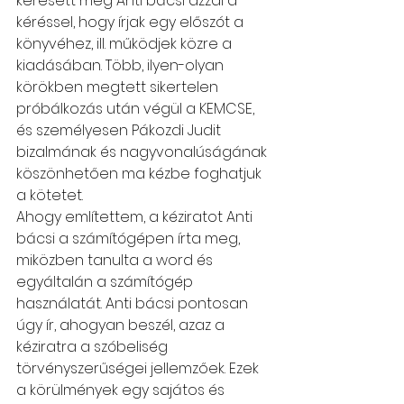
keresett meg Anti bácsi azzal a 
kéréssel, hogy írjak egy előszót a 
könyvéhez, ill. működjek közre a 
kiadásában. Több, ilyen-olyan 
körökben megtett sikertelen 
próbálkozás után végül a KEMCSE, 
és személyesen Pákozdi Judit 
bizalmának és nagyvonalúságának 
köszönhetően ma kézbe foghatjuk 
a kötetet.
Ahogy említettem, a kéziratot Anti 
bácsi a számítógépen írta meg, 
miközben tanulta a word és 
egyáltalán a számítógép 
használatát. Anti bácsi pontosan 
úgy ír, ahogyan beszél, azaz a 
kéziratra a szóbeliség 
törvényszerűségei jellemzőek. Ezek 
a körülmények egy sajátos és 