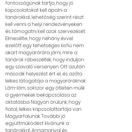
fontosságúnak tartja, hogy jó 
kapcsolatokat kell ápolni a 
tanárokkal, lehetőség szerint részt 
kell venni a helyi rendezvényeken 
és támogatni kell azok szervezését.
Elmesélte, hogy néhány évvel 
ezelőtt egy tehetséges kisfiú nem 
akart magyarórára járni, mire a 
tanárok rábeszélték, hogy induljon 
egy szavaló versenyen. Ott azután 
második helyezést ért el, és azóta 
lelkes látogatója a magyaróráknak. 
Lám-lám, sokszor egy ötleten múlik 
a gyermekek bekapcsolása az 
oktatásba. Nagyon örülünk, hogy 
fiatal, lelkes kapcsolattartója van 
Magyarfalunak. További jó 
együttműködést kívánunk a 
tanárokkal, Annamarival és 