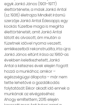
egyik Jankó János (1901–1977) 
élettörténete, a másik Jankó Antal 
(sz.: 1936) életrajza. Mindkét írásmű 
szerzője Jankó Antal. Édesapja, egy 
kockás füzetbe maga is megírta 
élettörténetét, amit Jankó Antal 
látott és olvasott, ám miután a 
füzetnek idővel nyoma veszett, 
emlékezetből rekonstruálta, írta újra.
Jankó János eltűnt írása az 1960-as 
években keletkezhetett, Jankó 
Antal a kétezres évek elején fogott 
hozzá a munkához, amikor – 
egészségügyi állapota – már nem 
tette lehetővé a gazdálkodás 
folytatását. Ekkor akadt idő ennek a 
munkának az elvégzéséhez.
Ahogy említettem, 2015 elején 