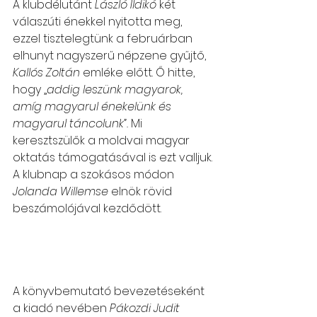
A klubdélutánt 
László Ildikó
 két 
válaszúti énekkel nyitotta meg, 
ezzel tisztelegtünk a februárban 
elhunyt nagyszerű népzene gyűjtő, 
Kallós Zoltán
 emléke előtt. Ő hitte, 
hogy „
addig leszünk magyarok, 
amíg magyarul énekelünk és 
magyarul táncolunk”.
 Mi 
keresztszülők a moldvai magyar 
oktatás támogatásával is ezt valljuk.
A klubnap a szokásos módon 
Jolanda Willemse
 elnök rövid 
beszámolójával kezdődött.
A könyvbemutató bevezetéseként 
a kiadó nevében 
Pákozdi Judit