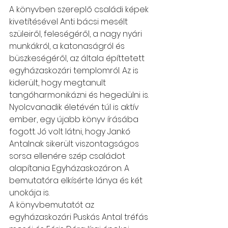
A könyvben szereplő családi képek 
kivetítésével Anti bácsi mesélt 
szüleiről, feleségéről, a nagy nyári 
munkákról, a katonaságról és 
büszkeségéről, az általa építtetett 
egyházaskozári templomról. Az is 
kiderült, hogy megtanult 
tangóharmonikázni és hegedülni is. 
Nyolcvanadik életévén túl is aktív 
ember, egy újabb könyv írásába 
fogott. Jó volt látni, hogy Jankó 
Antalnak sikerült viszontagságos 
sorsa ellenére szép családot 
alapítania Egyházaskozáron. A 
bemutatóra elkísérte lánya és két 
unokája is.
A könyvbemutatót az 
egyházaskozári Puskás Antal tréfás 