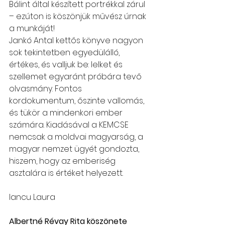
Bálint által készített portrékkal zárul 
– ezúton is köszönjük művész úrnak 
a munkáját!
Jankó Antal kettős könyve nagyon 
sok tekintetben egyedülálló, 
értékes, és valljuk be: lelket és 
szellemet egyaránt próbára tevő 
olvasmány. Fontos 
kordokumentum, őszinte vallomás, 
és tükör a mindenkori ember 
számára. Kiadásával a KEMCSE 
nemcsak a moldvai magyarság, a 
magyar nemzet ügyét gondozta, 
hiszem, hogy az emberiség 
asztalára is értéket helyezett.
Iancu Laura
Albertné Révay Rita köszönete