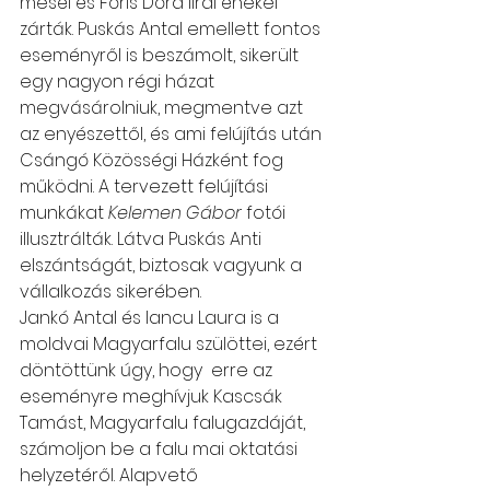
meséi és Fóris Dóra lírai énekei 
zárták. Puskás Antal emellett fontos 
eseményről is beszámolt, sikerült 
egy nagyon régi házat 
megvásárolniuk, megmentve azt 
az enyészettől, és ami felújítás után 
Csángó Közösségi Házként fog 
működni. A tervezett felújítási 
munkákat 
Kelemen Gábor
 fotói 
illusztrálták. Látva Puskás Anti 
elszántságát, biztosak vagyunk a 
vállalkozás sikerében.
Jankó Antal és Iancu Laura is a 
moldvai Magyarfalu szülöttei, ezért  
döntöttünk úgy, hogy  erre az 
eseményre meghívjuk Kascsák 
Tamást, Magyarfalu falugazdáját, 
számoljon be a falu mai oktatási 
helyzetéről. Alapvető 