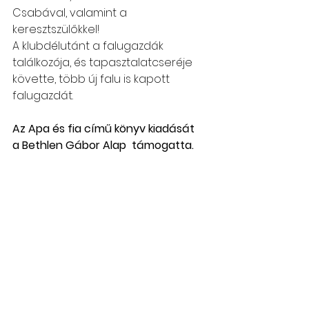
Csabával, valamint a 
keresztszülőkkel!
A klubdélutánt a falugazdák 
találkozója, és tapasztalatcseréje 
követte, több új falu is kapott 
falugazdát.
Az Apa és fia című könyv kiadását  
a Bethlen Gábor Alap  támogatta.