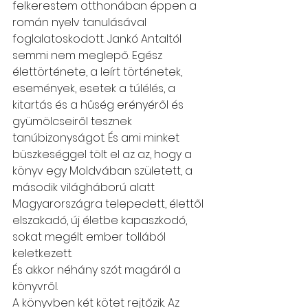
felkerestem otthonában éppen a 
román nyelv tanulásával 
foglalatoskodott. Jankó Antaltól 
semmi nem meglepő. Egész 
élettörténete, a leírt történetek, 
események, esetek a túlélés, a 
kitartás és a hűség erényéről és 
gyümölcseiről tesznek 
tanúbizonyságot. És ami minket 
büszkeséggel tölt el az az, hogy a 
könyv egy Moldvában született, a 
második világháború alatt 
Magyarországra telepedett, élettől 
elszakadó, új életbe kapaszkodó, 
sokat megélt ember tollából 
keletkezett.
És akkor néhány szót magáról a 
könyvről.
A könyvben két kötet rejtőzik. Az 