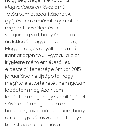
Nagy segítségemre voltak a 
Magyarfalusi emlékek
 című 
fotóalbum összeállításakor. A 
gyűjtések alkalmával folytatott és 
rögzített beszélgetéseken 
világosság vált, hogy Anti bácsi 
érdeklődése egykori szülőfaluja, 
Magyarfalu, és egyáltalán a múlt 
iránt átlagon felüli. Egyedülálló és 
irigylésre méltó emlékező- és 
elbeszélői-tehetsége. Amikor 2015 
januárjában elújságolta, hogy 
megírta élettörténetét, nem igazán 
lepődtem meg. Azon sem 
lepődtem meg, hogy számítógépet 
vásárolt, és megtanulta azt 
használni, továbbá azon sem, hogy 
amikor egy-két évvel ezelőtt egyik 
konzultációnk alkalmával 