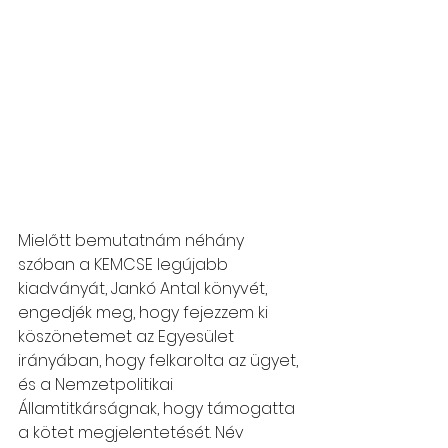
Mielőtt bemutatnám néhány 
szóban a KEMCSE legújabb 
kiadványát, Jankó Antal könyvét, 
engedjék meg, hogy fejezzem ki 
köszönetemet az Egyesület 
irányában, hogy felkarolta az ügyet, 
és a Nemzetpolitikai 
Államtitkárságnak, hogy támogatta 
a kötet megjelentetését. Név 