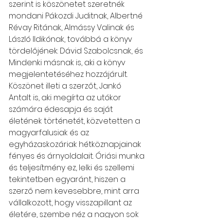
szerint is köszönetet szeretnék 
mondani Pákozdi Juditnak, Albertné 
Révay Ritának, Almássy Valinak és 
László Ildikónak, továbbá a könyv 
tördelőjének: Dávid Szabolcsnak, és 
Mindenki másnak is, aki a könyv 
megjelentetéséhez hozzájárult.
Köszönet illeti a szerzőt, Jankó 
Antalt is, aki megírta az utókor 
számára édesapja és saját 
életének történetét, közvetetten a 
magyarfalusiak és az 
egyházaskozáriak hétköznapjainak 
fényes és árnyoldalait. Óriási munka 
és teljesítmény ez, lelki és szellemi 
tekintetben egyaránt, hiszen a 
szerző nem kevesebbre, mint arra 
vállalkozott, hogy visszapillant az 
életére, szembe néz a nagyon sok 