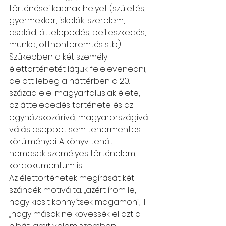
történései kapnak helyet (születés, 
gyermekkor, iskolák, szerelem, 
család, áttelepedés, beilleszkedés, 
munka, otthonteremtés stb.). 
Szűkebben a két személy 
élettörténetét látjuk felelevenedni, 
de ott lebeg a háttérben a 20. 
század elei magyarfalusiak élete, 
az áttelepedés története és az 
egyházskozárivá, magyarországivá 
válás cseppet sem tehermentes 
körülményei. A könyv tehát 
nemcsak személyes történelem, 
kordokumentum is.
Az élettörténetek megírását két 
szándék motiválta: „azért írom le, 
hogy kicsit könnyítsek magamon”, ill. 
„hogy mások ne kövessék el azt a 