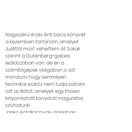
Nagyszerű érzés Anti bácsi könyvét 
a kezemben tartanom, amelyet 
Judittól most vehettem át. Sokak 
szerint a Gutenberg-galaxis 
leáldozóban van, de én a 
számítógépek világában is azt 
mondom, hogy semmilyen 
technikai eszköz nem tudja pótolni 
azt az illatot, amelyet egy frissen 
kinyomtatott könyvből magunkba 
szívhatunk!
Jankó Antallal tavaly áprilisban 
találkoztam először a 
klubdélutánunkon. Rögtön 