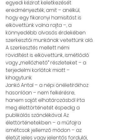
egyedi kézirat keletkezését 
eredményezték, amit – anélkül, 
hogy egy fikarcnyi hamisítást is 
elkövettünk volna rajta –, a 
könnyedébb olvasás érdekében 
szerkesztői munkának vetettünk alá. 
A szerkesztés mellett némi 
rövidítést is elkövettünk, ismétlődő 
vagy „mellőzhető” részleteket – a 
terjedelmi korlátok miatt – 
kihagytunk.
Jankó Antal – a népi önéletírókhoz 
hasonlóan – nem felkérésre, 
hanem saját elhatározásból írta 
meg élettörténetét éspedig a 
publikálás szándékával. Az 
élettörténetekben – a műfajra 
ismétcsak jellemző módon – az 
életút jeles vagy jelentős fordulói, 