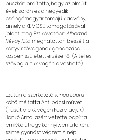
büszkén említette, hogy az elmúlt 
évek során ez a negyedik 
csángómagyar témájú kiadvány, 
amely a KEMCSE támogatásával 
jelent meg. Ezt követően 
Albertné 
Révay Rita
 meghatottan beszélt a 
könyv szövegének gondozása 
közben született érzéseiről. (A teljes 
szöveg a cikk végén olvasható.)
Ezután a szerkesztő, 
Iancu Laura
költő méltatta Anti bácsi művét. 
(Írását a cikk végén közre adjuk.) 
Jankó Antal azért vetette papírra 
emlékeit, hogy könnyítsen a lelkén, 
szinte gyónást végzett. A népi 
önéletírókhoz hasonlóan, tudatos 