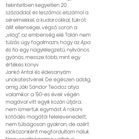
tekintetben kegyetlen 20. 
századdal, és leszámol, elszámol a 
sérelmekkel, a kudarcokkal, tükröt 
állít ellenségei, végső soron a 
„világ”, az emberiség elé. Talán nem 
túlzás úgy fogalmazni, hogy az 
Apa 
és fia
 egy nagylélegzetű, nyilvános 
gyónás, messze több, mint egy 
értékes könyv.
Jankó Antal és édesanyám 
unokatestvérek. De egészen addig, 
amíg Jáki Sándor Teodoz atya 
valamikor a ’90-es évek végén 
magával vitt egyik kozári útjára, 
nem ismertük egymást. A rokoni 
kötődés magától felelevenedett, 
nem túlságosan gyakran, de azért 
időközönként megfordultam náluk. 