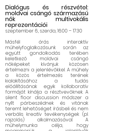
Dialógus és részvétel: 
moldvai csángó származású 
nők multivokális 
reprezentációi 
szeptember 6., szerda, 16:00 – 17:30
Másfél órás interaktív 
műhelyfoglalkozásunk során az 
együtt gondolkodás terében 
keletkező moldvai csángó 
nőképeket kívánjuk közösen 
értelmezni a jelenlévőkkel. A műhely 
a közös értelmezés terének 
kialakításához a tudás 
előállításának egyik kollaboratív 
formáját kínálja a résztvevőknek. A 
silent floor discussion módszer a 
nyílt párbeszédnek és vitának 
teremt lehetőséget írásbeli és nem 
verbális kreatív tevékenységek (pl. 
rajzolás) alkalmazásával. A 
műhelymunka célja, hogy 
megismerjük a jelenlévők 