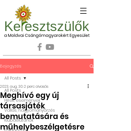
Ke esztszülők
a Moldvai Csángómagyarokért Egyesület
Bejegyzés
All Posts
2023. aug. 30.
2 perc olvasás
All Posts
Meghívó egy új
Hírek, események
társasjáték
Vallás, hagyományőrzés
bemutatására és
Klubdélutánok
műhelybeszélgetésre
Falugazdák