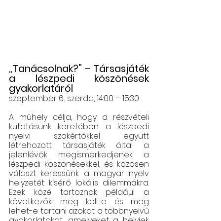
„Tanácsolnak?” – Társasjáték 
a lészpedi köszönések 
gyakorlatáról
szeptember 6., szerda, 14:00 – 15:30
A műhely célja, hogy a részvételi 
kutatásunk keretében a lészpedi 
nyelvi szakértőkkel együtt 
létrehozott társasjáték által a 
jelenlévők megismerkedjenek a 
lészpedi köszönésekkel, és közösen 
választ keressünk a magyar nyelv 
helyzetét kísérő lokális dilemmákra. 
Ezek közé tartoznak például a 
következők: meg kell-e és meg 
lehet-e tartani azokat a többnyelvű 
gyakorlatokat, amelyeket a helyiek 