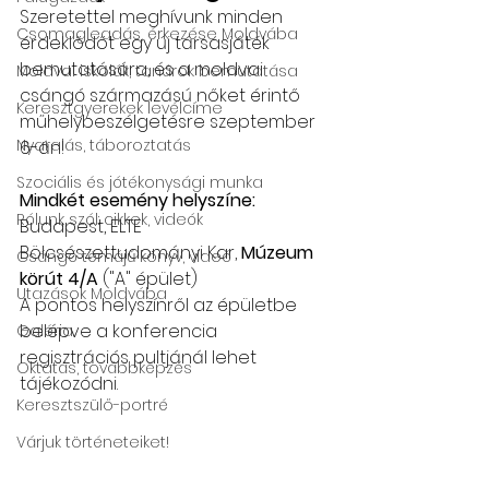
Szeretettel meghívunk minden 
Csomagleadás, érkezése Moldvába
érdeklődőt egy új társasjáték 
bemutatására, és a moldvai 
Moldvai iskolák, tanárok bemutatása
csángó származású nőket érintő 
Keresztgyerekek levélcíme
műhelybeszélgetésre szeptember 
Nyaralás, táboroztatás
6-án!
Szociális és jótékonysági munka
Mindkét esemény helyszíne: 
Rólunk szól: cikkek, videók
Budapest, ELTE 
Bölcsészettudományi Kar, 
Múzeum 
Csángó témájú könyv, videó
körút 4/A
 ("A" épület)
Utazások Moldvába
A pontos helyszínről az épületbe 
belépve a konferencia 
Galéria
regisztrációs pultjánál lehet 
Oktatás, továbbképzés
tájékozódni. 
Keresztszülő-portré
Várjuk történeteiket!