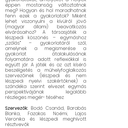
éppen mostanság változtatnak 
meg? Hogyan és hol maradhatnak 
fenn ezek a gyakorlatok? Miként 
lehet viszonyulni a kívülről jövő 
(magyar állami) beavatkozás 
elvárásaihoz? A társasjáték a 
lészpedi köszönés – egymáshoz 
„szólás” – gyakorlatáról szól, 
amelynek a megismerése a 
gyakorlat átalakulásának 
folyamatára adott reflexiókkal is 
együtt jár. A játék és az azt kísérő 
beszélgetés a műhelyfoglalkozás 
szervezőinek (lészpedi és nem 
lészpedi nyelvi szakértőknek) a 
szándéka szerint elvezet egymás 
perspektívájának legalább 
részleges megér- téséhez.
Szervezők: 
Bodó Csanád, Barabás 
Blanka, Fazakas Noémi, Lajos 
Veronika és lészpedi meghívott 
résztvevők