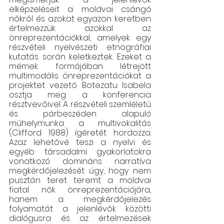
elképzeléseit a moldvai csángó 
nőkről és azokat egyazon keretben 
értelmezzük azokkal az 
önreprezentációkkal, amelyek egy 
részvételi nyelvészeti etnográfiai 
kutatás során keletkeztek. Ezeket a 
mémek formájában létrejött 
multimodális önreprezentációkat a 
projektet vezető Botezatu Isabela 
osztja meg a konferencia 
résztvevőivel. A részvételi szemléletű 
és párbeszéden alapuló 
műhelymunka a multivokalitás 
(Clifford 1988) ígéretét hordozza. 
Azaz lehetővé teszi a nyelvi és 
egyéb társadalmi gyakorlatokra 
vonatkozó domináns narratíva 
megkérdőjelezését úgy, hogy nem 
pusztán teret teremt a moldvai 
fiatal nők önreprezentációjára, 
hanem a megkérdőjelezés 
folyamatát a jelenlévők közötti 
dialógusra és az értelmezések 