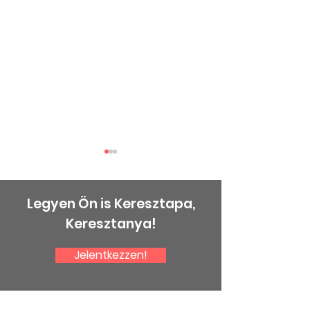
Legyen Ön is Keresztapa,
Keresztanya!
Jelentkezzen!
Halász Péterre
Gratulálunk a
emlékezünk
kitüntetettek