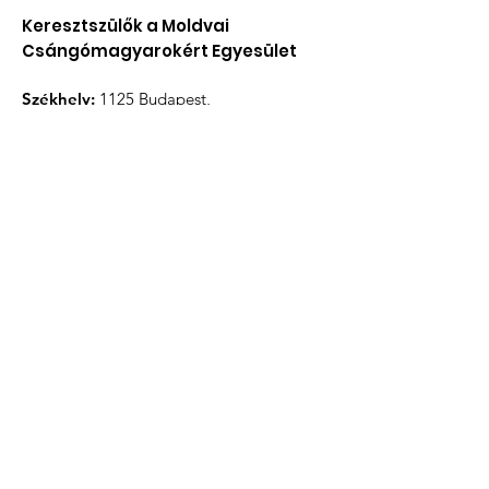
Keresztszülők a Moldvai
Csángómagyarokért Egyesület
Székhely:
1125 Budapest,
Virányos út 16.
roda@keresztszulok.hu
Email
: i
Telefon
:
+36 30 279 2688
Nyilvántartási szám:
12537
Iratkozzon fel hírlevélünkre