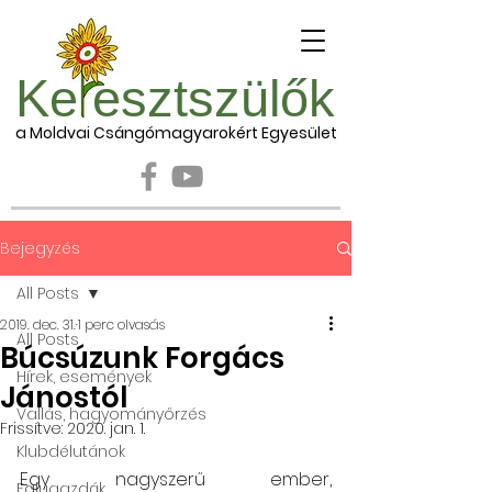
Ke esztszülők
a Moldvai Csángómagyarokért Egyesület
Bejegyzés
All Posts
2019. dec. 31.
1 perc olvasás
All Posts
Búcsúzunk Forgács
Hírek, események
Jánostól
Vallás, hagyományőrzés
Frissítve:
2020. jan. 1.
Klubdélutánok
Egy nagyszerű ember, 
Falugazdák