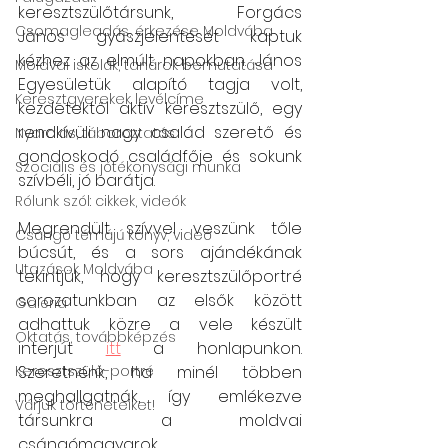
keresztszülőtársunk, Forgács 
Csomagleadás, érkezése Moldvába
János gyászjelentését kaptuk 
kézhez az elmúlt napokban. János 
Moldvai iskolák, tanárok bemutatása
Egyesületük alapító tagja volt, 
Keresztgyerekek levélcíme
kezdetektől aktív keresztszülő, egy 
rendkívüli nagy család szerető és 
Nyaralás, táboroztatás
gondoskodó családfője és sokunk 
Szociális és jótékonysági munka
szívbéli, jó barátja. 
Rólunk szól: cikkek, videók
Megrendült szívvel veszünk tőle 
Csángó témájú könyv, videó
búcsút, és a sors ajándékának 
Utazások Moldvába
tekintjük, hogy keresztszülőportré 
sorozatunkban az elsők között 
Galéria
adhattuk közre a vele készült 
Oktatás, továbbképzés
interjút 
itt
 a honlapunkon. 
Keresztszülő-portré
Szeretnénk, ha minél többen 
meghallgatnák, így emlékezve 
Várjuk történeteiket!
társunkra a moldvai 
csángómagyarok 