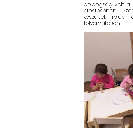
boldogság volt a g
kifestésében.  Sze
készültek róluk f
folyamatosan.  