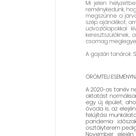
Mi jelen helyzetb
reménykedünk, ho
megszűnne a járv
szép ajándékot, ami
üdvözlőlapokkal k
keresztszülőknek, 
csomag meglegyen 
A gajdári tanárok:
S
ÖRÖMTELI ESEMÉNYN
A 2020-as tanév ne
oktatást normálisan
egy új épület, ah
óvoda is, az elején
felújítási munkálat
pandemia időszak
osztályterem pedig 
November elején 