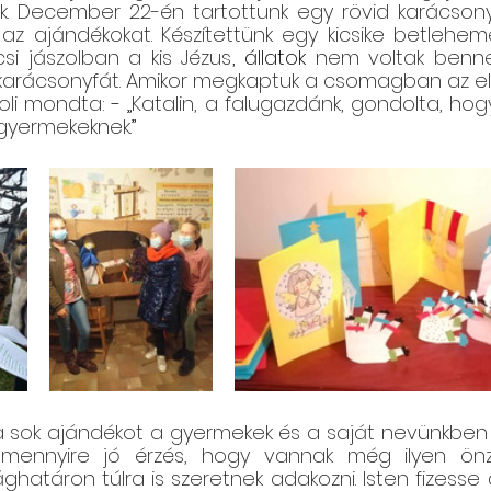
ek. December 22-én tartottunk egy rövid karácsony
 az ajándékokat. Készítettünk egy kicsike betlehem
csi jászolban a kis Jézus
, állatok 
nem voltak benne
y karácsonyfát. Amikor megkaptuk a csomagban az 
oli mondta: 
- „
Katalin, a falugazdánk, gondolta, hog
 gyermekeknek.
”
a sok ajándékot a gyermekek és a saját nevünkben 
 mennyire jó érzés, hogy vannak még ilyen önze
ághatáron túlra is szeretnek adakozni. Isten fizesse