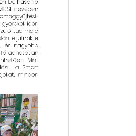
en. De hasonló 
KEMCSE nevében 
vába
Galéria
omaggyűjtési- 
 gyerekek idén 
zülő tud majd 
án eljutnak-e 
, és nagyobb 
 
fáradhatatlan 
nhetően. Mint 
dásul a Smart 
gokat, minden 