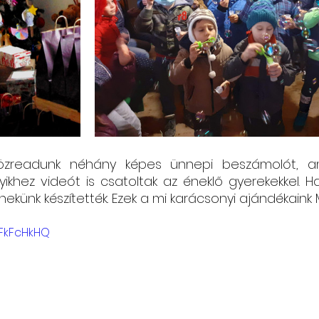
özreadunk néhány képes ünnepi beszámolót, am
ikhez videót is csatoltak az éneklő gyerekekkel. Ha
nekünk készítették. Ezek a mi karácsonyi ajándékaink
6FkFcHkHQ