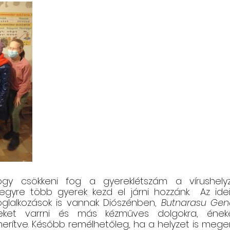
ogy csökkeni fog a gyereklétszám a vírushelyz
gyre több gyerek kezd el járni hozzánk.  Az ide
lalkozások is vannak Diószénben, 
Butnarasu Ge
eket varrni és más kézműves dolgokra, éneke
rítve. Később remélhetőleg, ha a helyzet is megen