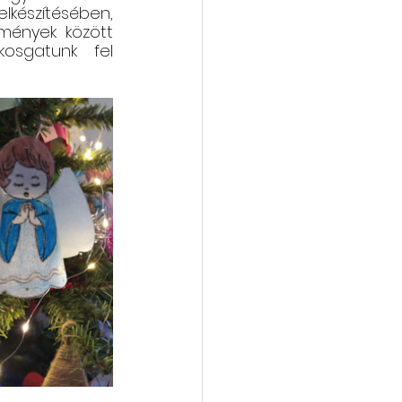
készítésében, 
mények között 
kosgatunk fel 