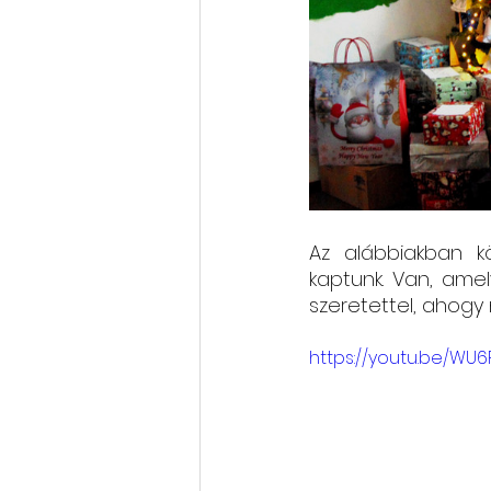
Az alábbiakban k
kaptunk. Van, amely
szeretettel, ahogy 
https://youtu.be/WU