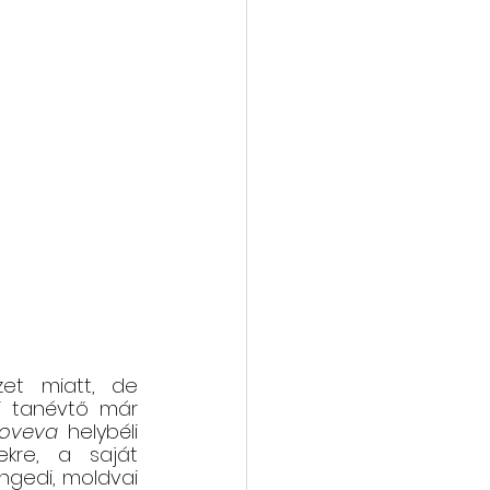
et miatt, de 
i tanévtő már 
noveva
 helybéli 
kre, a saját 
gedi, moldvai 