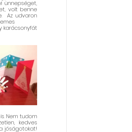
i ünnepséget, 
et, volt benne 
.  Az udvaron 
elemes
y karácsonyfát 
is. Nem tudom 
tlen, kedves 
 a jóságotokat
!