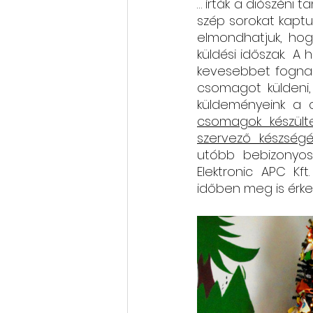
… írták a diószéni 
szép sorokat kaptu
Rólunk szól: cikkek, videók
elmondhatjuk, hogy
küldési időszak.  A
kevesebbet fognak
csomagot küldeni, 
Oktatás, továbbképzés
küldeményeink a c
csomagok készült
szervező készségé
utóbb bebizonyoso
Elektronic APC Kf
időben meg is érkez