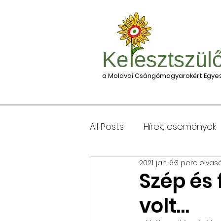
Ke esztszül
a Moldvai Csángómagyarokért Egyes
All Posts
Hírek, események
2021. jan. 6.
3 perc olvas
Csomagleadás, érkezése
Szép és
volt…
Keresztgyerekek levélcím