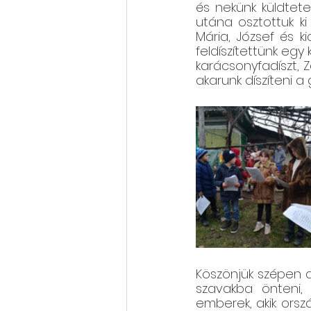
és nekünk küldtet
utána osztottuk ki
Mária, József és ki
feldíszítettünk eg
karácsonyfadíszt, Z
akarunk díszíteni a
Köszönjük szépen 
szavakba önteni,
emberek, akik orsz