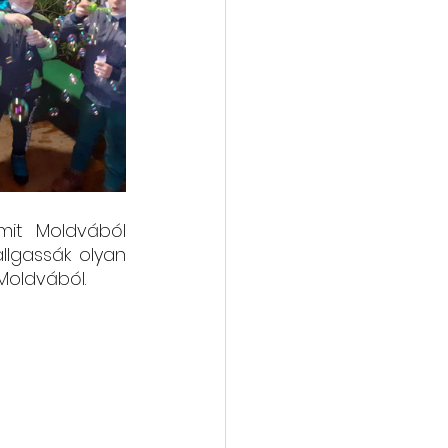
it Moldvából 
llgassák olyan 
 Moldvából.