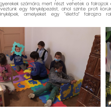
yerekek számára, mert részt vehetek a falrajzok el
rveztünk egy fényképezést, ahol szinte profi körül
ényképek, amelyeket egy ’’életfa” falrajzra ra