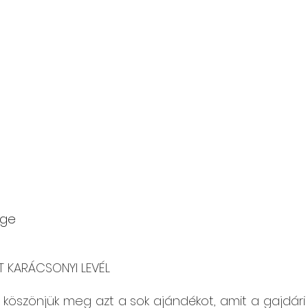
ége
T KARÁCSONYI LEVÉL
l köszönjük meg azt a sok ajándékot, amit a gajdár