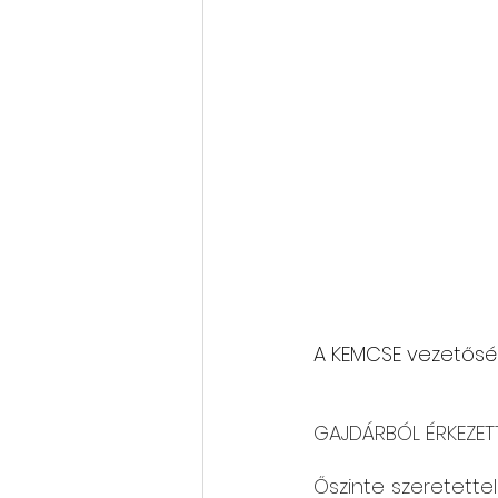
A KEMCSE vezetős
GAJDÁRBÓL ÉRKEZET
Őszinte szeretette