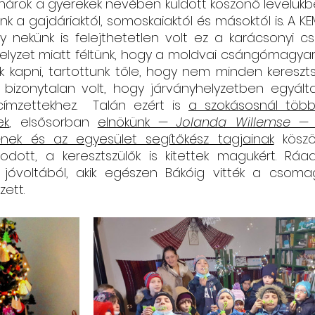
tanárok a gyerekek nevében küldött köszönő levelükb
nk a gajdáriaktól, somoskaiaktól és másoktól is. A 
Csángó témájú könyv, videó
Utazások Mold
 nekünk is felejthetetlen volt ez a karácsonyi cs
 helyzet miatt féltünk, hogy a moldvai csángómagyar
 kapni, tartottunk tőle, hogy nem minden kereszts
bizonytalan volt, hogy járványhelyzetben egyáltal
Keresztszülő-portré
Várjuk történeteiket!
ímzettekhez.  Talán ezért is 
a szokásosnál több
ek
, elsősorban 
elnökünk — 
Jolanda Willemse —
nek és az egyesület segítőkész tagjainak
 köszö
dott, a keresztszülők is kitettek magukért. Ráa
t. jóvoltából, akik egészen Bákóig vitték a csoma
ett. 