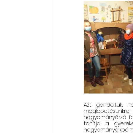
Azt gondoltuk, h
meglepetésünkre e
hagyományőrző fog
tanítja a gyerek
hagyományaikbólme