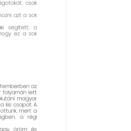
gotokat, csak 
ozni azt a sok 
i segített, a 
hogy ez a sok 
ptemberben az 
 folyamán lett 
lutáni magyar 
 kis csapat. A 
ottunk, mert a 
gben, a régi 
Nagy öröm és 