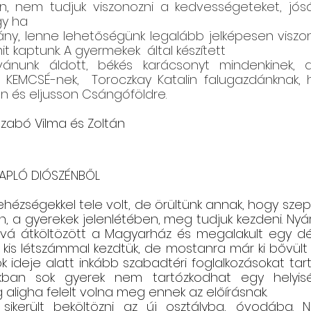
en
,
 nem tudjuk viszonozni a kedvességeteket, jósá
gy ha
ány
,
 lenne lehetőségünk legalább jelképesen viszon
t kaptunk. A gyermekek  által készített
ívánunk áldott, békés karácsonyt mindenkinek, ak
a KEMCSÉ-nek,  Toroczkay Katalin falugazdánknak, 
és eljusson Csángóföldre.
zabó Vilma és Zoltán
APLÓ DIÓSZÉNBŐL
hézségekkel tele volt, de örültünk annak, hogy sze
, a gyerekek jelenlétében, meg tudjuk kezdeni. Nyár
ová átköltözött a Magyarház és megalakult egy dé
 kis létszámmal kezdtük, de mostanra már ki bővült a
ok ideje alatt inkább szabadtéri foglalkozásokat tart
ban sok gyerek nem tartózkodhat egy helyisé
aligha felelt volna meg ennek az előírásnak. 
sikerült beköltözni az új osztályba, óvodába. 