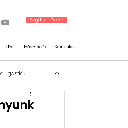
Segítsen Ön is!
Hírek
Információk
Kapcsolat
Falugazdák
onyunk
nysági munka