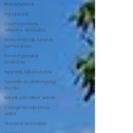
Klubdélutánok
Falugazdák
Csomagleadás,
érkezése Moldvába
Moldvai iskolák, tanárok
bemutatása
Keresztgyerekek
levélcíme
Nyaralás, táboroztatás
Szociális és jótékonysági
munka
Rólunk szól: cikkek, videók
Csángó témájú könyv,
videó
Utazások Moldvába