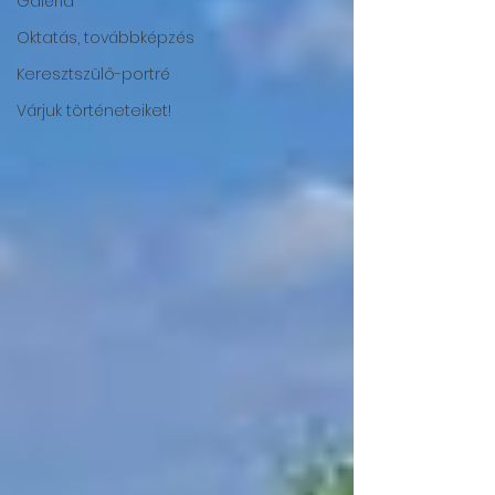
Galéria
Oktatás, továbbképzés
Keresztszülő-portré
Várjuk történeteiket!