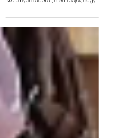
Idén is, mint minden évben, egyesületünk
támogatta néhány moldvai magyar
iskola nyári táborát, mert tudjuk, hogy
mekkora élmény a...