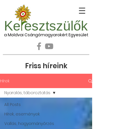
Ke esztszülők
a Moldvai Csángómagyarokért Egyesület
Friss híreink
Hírek
Nyaralás, táboroztatás
All Posts
Hírek, események
Vallás, hagyományőrzés