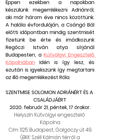
Éppen ezekben a napokban 
készülünk megemlékezni Adriánról, 
aki már három éve nincs közöttünk. 
A halála évfordulóján, a Csángó Bál 
előtti időpontban mindig szentmisét 
fizetünk be érte és imádkozunk 
Regőczi István atya sírjánál 
Budapesten, a 
Kútvölgyi Engesztelő 
Kápolnában
 Idén is így lesz, és 
ezután is igyekszünk így megtartani 
az illő megemlékezést Róla.
SZENTMISE SOLOMON ADRIÁNÉRT ÉS A 
CSALÁDJÁÉRT
:
2020. február 21, péntek, 17 órakor.
Helyszín: Kútvölgyi engesztelő 
Kápolna
Cím: 1125 Budapest, Galgóczy út 49.
(
BKK
: Széll Kálmán térről a