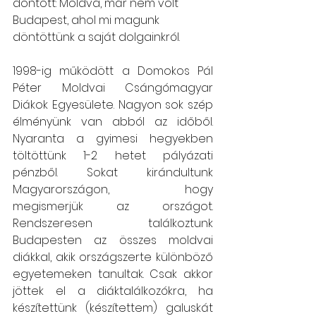
döntött: Moldva, már nem volt 
Budapest, ahol mi magunk 
döntöttünk a saját dolgainkról.
1998-ig működött a Domokos Pál 
Péter Moldvai Csángómagyar 
Diákok Egyesülete. Nagyon sok szép 
élményünk van abból az időből. 
Nyaranta a gyimesi hegyekben 
töltöttünk 1-2 hetet pályázati 
pénzből. Sokat kirándultunk 
Magyarországon, hogy 
megismerjük az országot. 
Rendszeresen találkoztunk 
Budapesten az összes moldvai 
diákkal, akik országszerte különböző 
egyetemeken tanultak. Csak akkor 
jöttek el a diáktalálkozókra, ha 
készítettünk (készítettem) galuskát 