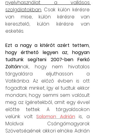
nyelvhasználat a vallásos 
szolgálatokban.
 Csak külön kérésre 
van mise, külön kérésre van 
keresztelő, külön kérésre van 
esketés.
Ezt a nagy a kitérőt azért tettem, 
hogy érthető legyen az, hogyan 
tudtunk segíteni 2007-ben Ferkó 
Zoltán
nak, hogy nem hivatalos 
tárgyalásra eljuthasson a 
Vatikánba. Az előző évben is ott 
fogadtak minket, így el tudtuk ekkor 
mondani, hogy semmi sem valósult 
meg az ígéretekből, amit egy évvel 
előtte tettek. A tárgyalásokon 
velünk volt 
Solomon Adrián
 is, a 
Moldvai Csángómagyarok 
Szövetségének akkori elnöke. Adrián 