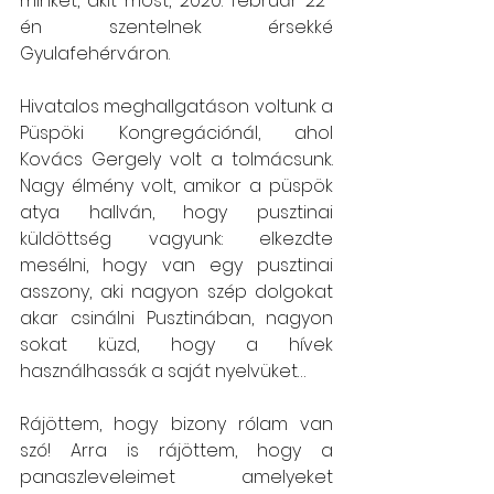
minket, akit most, 2020. február 22-
én szentelnek érsekké 
Gyulafehérváron.
Hivatalos meghallgatáson voltunk a 
Püspöki Kongregációnál, ahol 
Kovács Gergely volt a tolmácsunk. 
Nagy élmény volt, amikor a püspök 
atya hallván, hogy pusztinai 
küldöttség vagyunk: elkezdte 
mesélni, hogy van egy pusztinai 
asszony, aki nagyon szép dolgokat 
akar csinálni Pusztinában, nagyon 
sokat küzd, hogy a hívek 
használhassák a saját nyelvüket…
Rájöttem, hogy bizony rólam van 
szó! Arra is rájöttem, hogy a 
panaszleveleimet amelyeket 