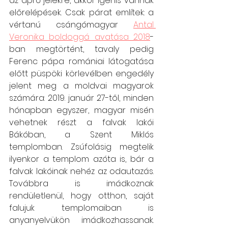
az apró jelekre, akkor igenis vannak 
előrelépések. Csak párat említek: a 
vértanú csángómagyar 
Antal 
Veronika boldoggá avatása 2018
-
ban megtörtént, tavaly pedig 
Ferenc pápa romániai látogatása 
előtt püspöki körlevélben engedély 
jelent meg a moldvai magyarok 
számára: 2019. január 27-től, minden 
hónapban egyszer, magyar misén 
vehetnek részt a falvak lakói 
Bákóban, a Szent Miklós 
templomban. Zsúfolásig megtelik 
ilyenkor a templom azóta is, bár a 
falvak lakóinak nehéz az odautazás. 
Továbbra is imádkoznak 
rendületlenül, hogy otthon, saját 
falujuk templomaiban is 
anyanyelvükön imádkozhassanak. 