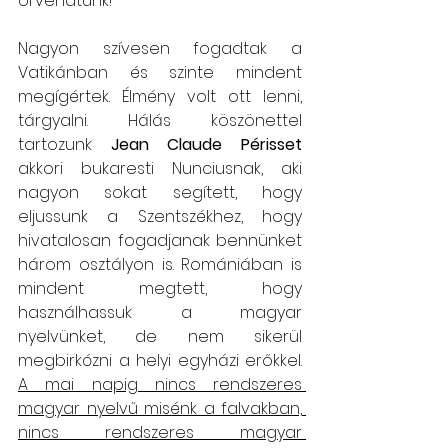
örvendtünk!
Nagyon szívesen fogadtak a 
Vatikánban és szinte mindent 
megígértek. Élmény volt ott lenni, 
tárgyalni. Hálás köszönettel 
tartozunk 
Jean Claude Périsset
akkori bukaresti Nunciusnak, aki 
nagyon sokat segített, hogy 
eljussunk a Szentszékhez, hogy 
hivatalosan fogadjanak bennünket 
három osztályon is. Romániában is 
mindent megtett, hogy 
használhassuk a magyar 
nyelvünket, de nem sikerül 
megbirkózni a helyi egyházi erőkkel. 
A mai napig nincs rendszeres 
magyar nyelvű misénk a falvakban, 
nincs rendszeres magyar 