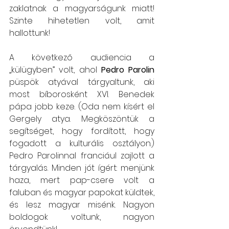
zaklatnak a magyarságunk miatt! 
Szinte hihetetlen volt, amit 
hallottunk!
A következő audiencia a 
„külügyben” volt, ahol 
Pedro Parolin
püspök atyával tárgyaltunk, aki 
most bíborosként XVI. Benedek 
pápa jobb keze. (Oda nem kísért el 
Gergely atya. Megköszöntük a 
segítséget, hogy fordított, hogy 
fogadott a kulturális osztályon.) 
Pedro Parolinnal franciául zajlott a 
tárgyalás. Minden jót ígért: menjünk 
haza, mert pap-csere volt a 
faluban és magyar papokat küldtek, 
és lesz magyar misénk. Nagyon 
boldogok voltunk, nagyon 