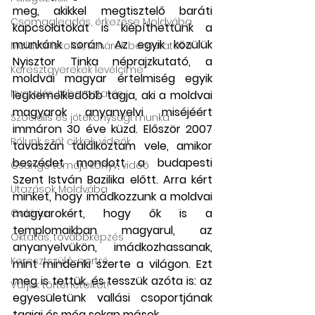
meg, akikkel megtisztelő baráti 
Csomagleadás, érkezése Moldvába
kapcsolatokat is kiépíthettünk a 
munkánk során. Az egyik közülük 
Moldvai iskolák, tanárok bemutatása
Nyisztor Tinka néprajzkutató, a 
Keresztgyerekek levélcíme
moldvai magyar értelmiség egyik 
Nyaralás, táboroztatás
legkiemelkedőbb tagja, aki a moldvai 
magyarok anyanyelvi miséjéért 
Szociális és jótékonysági munka
immáron 30 éve küzd. Először 2007 
Rólunk szól: cikkek, videók
tavaszán találkoztam vele, amikor 
beszédet mondott a budapesti 
Csángó témájú könyv, videó
Szent István Bazilika előtt. Arra kért 
Utazások Moldvába
minket, hogy imádkozzunk a moldvai 
magyarokért, hogy ők is a 
Galéria
templomaikban magyarul, az 
Oktatás, továbbképzés
anyanyelvükön, imádkozhassanak, 
Keresztszülő-portré
mint mindenki szerte a világon. Ezt 
meg is tettük, és tesszük azóta is: az 
Várjuk történeteiket!
egyesületünk vallási csoportjának 
tagjai és még sokan mások.