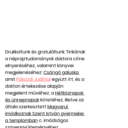
Drukkoltunk és gratuláltunk Tinkának 
a néprajztudományok doktora címe 
elnyeréséhez, valamint könyvei 
megjelenéséhez: 
Csángó galuska
, 
amit 
Pákozdi Judittal
 együtt írt, és a 
doktori értekezése alapján 
megjelent művéhez, a 
Hétköznapok 
és ünnepnapok
 kötetéhez, illetve az 
általa szerkesztett 
Magyarul 
imádkoznak Szent István gyermekei 
a templomban
 c. imádságos 
szöveggyűjteményéhez.