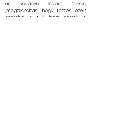
és savanyú levest. Mindig 
„megzsaroltak”, hogy főzzek, ezért 
cserébe a fiuk bort hoztak a 
sokadalomnak… Ösztöndíj-
kiegészítésre is tudtunk akkor pénzt 
pályázni, szerezni!!! Azóta sem tudok 
hasonló diákegyesületről 
Budapesten, de még lehet!
Nyisztor Tinka
Budapest-Pusztina
2020.02.10.