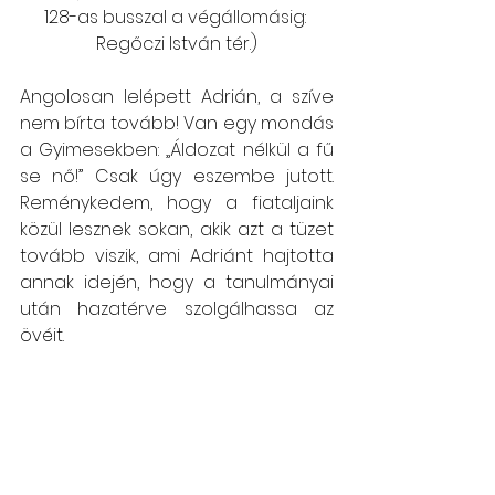
128-as busszal a végállomásig: 
Regőczi István tér.)
Angolosan lelépett Adrián, a szíve 
nem bírta tovább! Van egy mondás 
a Gyimesekben: „Áldozat nélkül a fű 
se nő!” Csak úgy eszembe jutott. 
Reménykedem, hogy a fiataljaink 
közül lesznek sokan, akik azt a tüzet 
tovább viszik, ami Adriánt hajtotta 
annak idején, hogy a tanulmányai 
után hazatérve szolgálhassa az 
övéit.