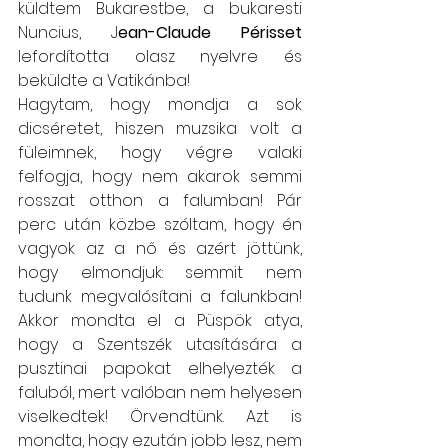
küldtem Bukarestbe, a bukaresti 
Nuncius, J
ean-Claude Périsset 
lefordította olasz nyelvre és 
beküldte a Vatikánba!
Hagytam, hogy mondja a sok 
dicséretet, hiszen muzsika volt a 
füleimnek, hogy végre valaki 
felfogja, hogy nem akarok semmi 
rosszat otthon a falumban! Pár 
perc után közbe szóltam, hogy én 
vagyok az a nő és azért jöttünk, 
hogy elmondjuk: semmit nem 
tudunk megvalósítani a falunkban! 
Akkor mondta el a Püspök atya, 
hogy a Szentszék utasítására a 
pusztinai papokat elhelyezték a 
faluból, mert valóban nem helyesen 
viselkedtek! Örvendtünk. Azt is 
mondta, hogy ezután jobb lesz, nem 