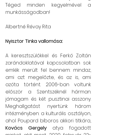
Téged minden kegyelmével a 
munkásságodban!
Albertné Révay Rita
Nyisztor Tinka vallomása:
A keresztszülőkkel és Ferkó Zoltán 
zarándoklatával kapcsolatban sok 
emlék merült fel bennem: mindaz, 
ami azt megelőzte, és az is, ami 
azóta történt. 2006-ban voltunk 
először a Szentszéknél hárman: 
jómagam és két pusztinai asszony. 
Meghallgatást nyertünk három 
intézményben: a kulturális osztályon, 
ahol Poupard bíboros akkori titkára, 
Kovács Gergely
 atya fogadott 