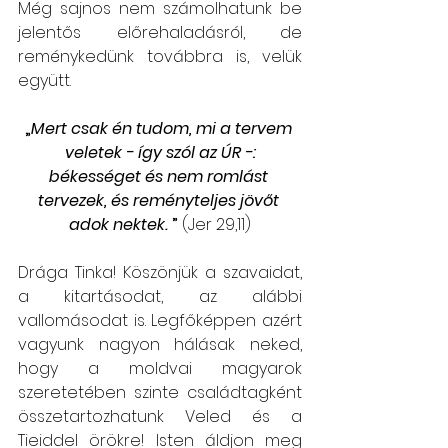
Még sajnos nem számolhatunk be 
jelentős előrehaladásról, de 
reménykedünk továbbra is, velük 
együtt.
„
Mert csak én tudom, mi a tervem 
veletek - így szól az ÚR -:
békességet és nem romlást 
tervezek, és reményteljes jövőt 
adok nektek.
 ” 
(Jer 29,11)
Drága Tinka! Köszönjük a szavaidat, 
a kitartásodat, az alábbi 
vallomásodat is. Legfőképpen azért 
vagyunk nagyon hálásak neked, 
hogy a moldvai magyarok 
szeretetében szinte családtagként 
összetartozhatunk Veled és a 
Tieiddel örökre! Isten áldjon meg 