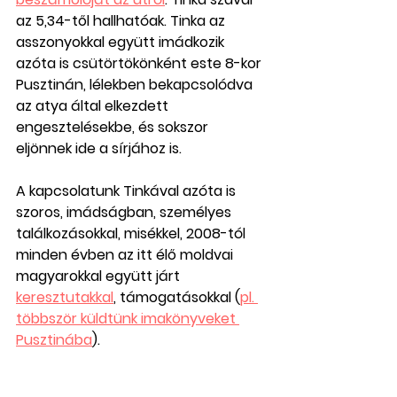
az 5,34-től hallhatóak. Tinka az 
asszonyokkal együtt imádkozik 
azóta is csütörtökönként este 8-kor 
Pusztinán, lélekben bekapcsolódva 
az atya által elkezdett 
engesztelésekbe, és sokszor 
eljönnek ide a sírjához is.
A kapcsolatunk Tinkával azóta is 
szoros, imádságban, személyes 
találkozásokkal, misékkel, 2008-tól 
minden évben az itt élő moldvai 
magyarokkal együtt járt 
keresztutakkal
, támogatásokkal (
pl. 
többször küldtünk imakönyveket 
Pusztinába
).