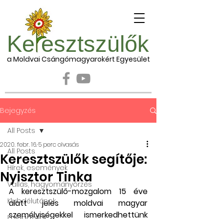
Ke esztszülők
a Moldvai Csángómagyarokért Egyesület
Bejegyzés
All Posts
2020. febr. 16.
5 perc olvasás
All Posts
Keresztszülők segítője:
Hírek, események
Nyisztor Tinka
Vallás, hagyományőrzés
A keresztszülő-mozgalom 15 éve 
Klubdélutánok
alatt jeles moldvai magyar 
személyiségekkel ismerkedhettünk 
Falugazdák