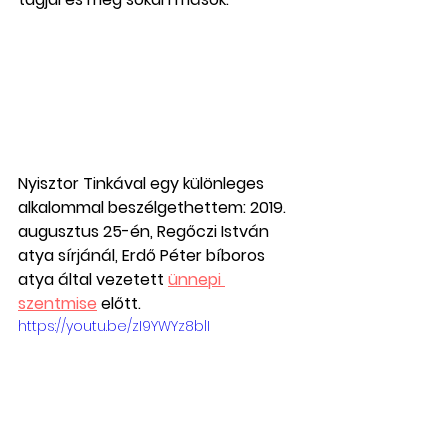
Nyisztor Tinkával egy különleges 
alkalommal beszélgethettem: 2019. 
augusztus 25-én, Regőczi István 
atya sírjánál, Erdő Péter bíboros 
atya által vezetett 
ünnepi 
szentmise
 előtt.
https://youtu.be/zI9YWYz8blI